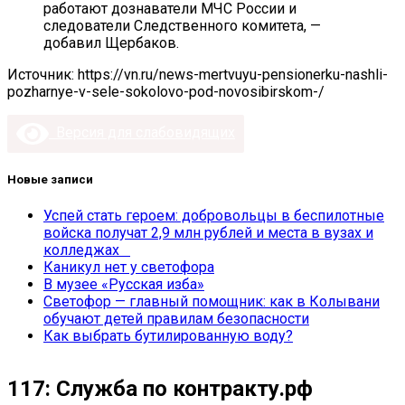
работают дознаватели МЧС России и
следователи Следственного комитета, —
добавил Щербаков.
Источник: https://vn.ru/news-mertvuyu-pensionerku-nashli-
pozharnye-v-sele-sokolovo-pod-novosibirskom-/
Версия для слабовидящих
Новые записи
Успей стать героем: добровольцы в беспилотные
войска получат 2,9 млн рублей и места в вузах и
колледжах
Каникул нет у светофора
В музее «Русская изба»
Светофор — главный помощник: как в Колывани
обучают детей правилам безопасности
Как выбрать бутилированную воду?
117: Служба по контракту.рф