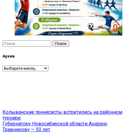
Найти:
Архив
Архив
Навигация
Колыванские теннисисты встретились на районном
турнире
по
Губернатору Новосибирской области Андрею
записям
Травникову — 50 лет