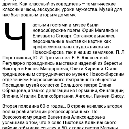
другие. Как классный руководитель – тематические
классные часы, экскурсии, уроки мужества. Музей для
нас был родным вторым домом».
Ч
астыми гостями в музее были
новосибирские поэты Юрий Магалиф и
Елизавета Стюарт. Организовывались
персональные выставки картин как
профессиональных художников из
Новосибирска, так и наших земляков: П. Л.
Поротникова, Ю. И. Третьякова, В. В. Алексеевой.
Регулярно проводились выставки изделий из бересты
Виктора и Елены Маздоровых, Ольги Кириной. Стало
традиционным сотрудничество музея с Новосибирским
отделением Всероссийского театрального общества.
Посещали музей солистка Большого театра Елена
Образцова, а также делегации из Германии, Финляндии,
Японии, Италии, Великобритании, Анголы, Гвинеи-Бисау.
Вторая половина 80-х годов… В стране началась вторая
волна реабилитации репрессированных. По
Всесоюзному радио Валентина Александровна
услышала о том, что в селе Пихтовка Колыванского
района отбывала ссылку в 50-х годах сестра Марины