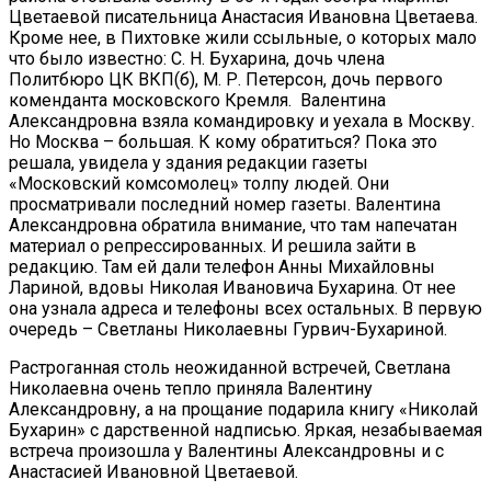
Цветаевой писательница Анастасия Ивановна Цветаева.
Кроме нее, в Пихтовке жили ссыльные, о которых мало
что было известно: С. Н. Бухарина, дочь члена
Политбюро ЦК ВКП(б), М. Р. Петерсон, дочь первого
коменданта московского Кремля. Валентина
Александровна взяла командировку и уехала в Москву.
Но Москва – большая. К кому обратиться? Пока это
решала, увидела у здания редакции газеты
«Московский комсомолец» толпу людей. Они
просматривали последний номер газеты. Валентина
Александровна обратила внимание, что там напечатан
материал о репрессированных. И решила зайти в
редакцию. Там ей дали телефон Анны Михайловны
Лариной, вдовы Николая Ивановича Бухарина. От нее
она узнала адреса и телефоны всех остальных. В первую
очередь – Светланы Николаевны Гурвич-Бухариной.
Растроганная столь неожиданной встречей, Светлана
Николаевна очень тепло приняла Валентину
Александровну, а на прощание подарила книгу «Николай
Бухарин» с дарственной надписью. Яркая, незабываемая
встреча произошла у Валентины Александровны и с
Анастасией Ивановной Цветаевой.