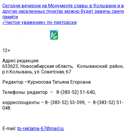
Навигация
Сегодня вечером на Монументе славы в Колывани и в
других населенных пунктах можно будет зажечь свечу
по
памяти
записям
«Чистое уважение» по-пихтовски
12+
Адрес редакции:
633623, Новосибирская область, Колыванский район,
р.п.Колывань, ул. Советская, 67
Редактор –Курносова Татьяна Егоровна.
Телефоны: редактор – 8-(383-52) 51-640,
корреспонденты – 8- (383-52) 53-599, – 8-(383-52) 51-
048.
E-mail:
tp-reklama-67@mail.ru;