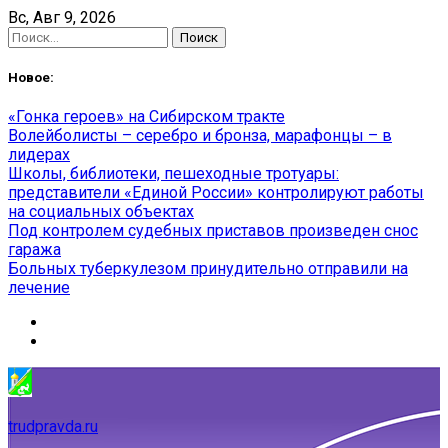
Skip
Вс, Авг 9, 2026
to
Найти:
content
Новое:
«Гонка героев» на Сибирском тракте
Волейболисты – серебро и бронза, марафонцы – в
лидерах
Школы, библиотеки, пешеходные тротуары:
представители «Единой России» контролируют работы
на социальных объектах
Под контролем судебных приставов произведен снос
гаража
Больных туберкулезом принудительно отправили на
лечение
trudpravda.ru