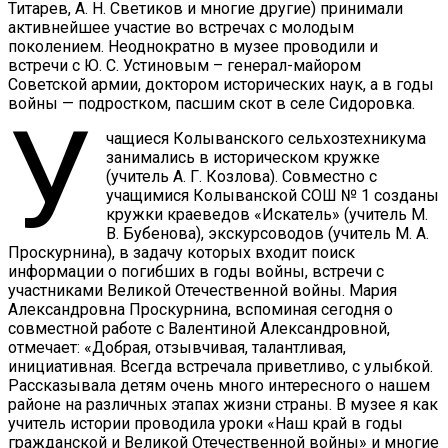
Титарев, А. Н. Светиков и многие другие) принимали
активнейшее участие во встречах с молодым
поколением. Неоднократно в музее проводили и
встречи с Ю. С. Устиновым – генерал-майором
Советской армии, доктором исторических наук, а в годы
войны — подростком, пасшим скот в селе Сидоровка.
У
чащиеся Колыванского сельхозтехникума
занимались в историческом кружке
(учитель А. Г. Козлова). Совместно с
учащимися Колыванской СОШ № 1 созданы
кружки краеведов «Искатель» (учитель М.
В. Бубенова), экскурсоводов (учитель М. А.
Проскурнина), в задачу которых входит поиск
информации о погибших в годы войны, встречи с
участниками Великой Отечественной войны. Мария
Александровна Проскурнина, вспоминая сегодня о
совместной работе с Валентиной Александровной,
отмечает: «Добрая, отзывчивая, талантливая,
инициативная. Всегда встречала приветливо, с улыбкой.
Рассказывала детям очень много интересного о нашем
районе на различных этапах жизни страны. В музее я как
учитель истории проводила уроки «Наш край в годы
гражданской и Великой Отечественной войны» и многие