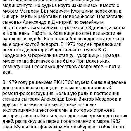
мединституте. Но судьба круто изменилась: вместе с
мужем Матвеем Ефимовичем Курицким переехали в
Сибирь. Жили и работали в Новосибирске. Подрастали
сыновья Александр и Дмитрий, по семейным
обстоятельствам вначале переехали в Здвинск, а затем
в Колывань. Работы в больнице по специальности не
нашлось, и судьба Валентины Александровны сделала
еще один крутой поворот. В 1976 году ей предложили
помогать директору общественного музея В. С.
Гордиенко. Оформили на ставку… уборщицы. Правда,
музея тогда фактически не было. Три маленьких
комнатушки, несколько десятков экспонатов – вот и
все…
В 1979 году решением РК КПСС музею была выделена
дополнительная площадь, и начался капитальный
ремонт-реконструкция. Большую роль в построении
стендов сыграли Александр Ерин, Виктор Маздоров и
другие. Восемь залов музея, насыщенные
экспозициями и экспонатами, в которых отражена
история района и Колывани с древних времен до наших
дней, распахнулись перед посетителями в марте 1982
года. Музей стал филиалом Новосибирского областного