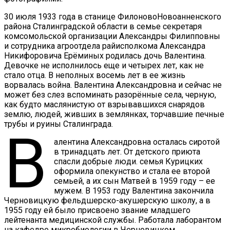
30 июля 1933 года в станице ФилоновоНовоанненского
района Сталинградской области в семье секретаря
комсомольской организации Александры Филипповны
и сотрудника агроотдела райисполкома Александра
Никифоровича Ерёминых родилась дочь Валентина.
Девочке не исполнилось еще и четырех лет, как не
стало отца. В неполных восемь лет в ее жизнь
ворвалась война. Валентина Александровна и сейчас не
может без слез вспоминать разорённые села, черную,
как будто маслянистую от взрывавшихся снарядов
землю, людей, живших в землянках, торчавшие печные
трубы и руины Сталинграда.
В
алентина Александровна осталась сиротой
в тринадцать лет. От детского приюта
спасли добрые люди. семья Курицких
оформила опекунство и стала ее второй
семьей, а их сын Матвей в 1959 году – ее
мужем. В 1953 году Валентина закончила
Черновицкую фельдшерско-акушерскую школу, а в
1955 году ей было присвоено звание младшего
лейтенанта медицинской службы. Работала лаборантом
на кафедре микробиологии в Черновицком