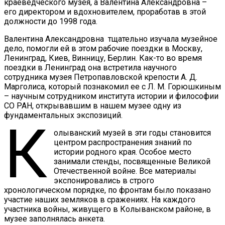
краеведческого музея, а Валентина Александровна –
его директором и вдохновителем, проработав в этой
должности до 1998 года.
Валентина Александровна тщательно изучала музейное
дело, помогли ей в этом рабочие поездки в Москву,
Ленинград, Киев, Винницу, Берлин. Как-то во время
поездки в Ленинград она встретила научного
сотрудника музея Петропавловской крепости А. Д.
Марголиса, который познакомил ее с Л. М. Горюшкиным
– научным сотрудником института истории и философии
СО РАН, открывавшим в нашем музее одну из
фундаментальных экспозиций.
К
олыванский музей в эти годы становится
центром распространения знаний по
истории родного края. Особое место
занимали стенды, посвященные Великой
Отечественной войне. Все материалы
экспонировались в строго
хронологическом порядке, по фронтам было показано
участие наших земляков в сражениях. На каждого
участника войны, живущего в Колыванском районе, в
музее заполнялась анкета.