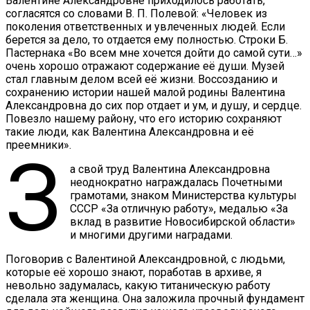
Валентине Александровне приходилось работать,
согласятся со словами В. П. Полевой: «Человек из
поколения ответственных и увлеченных людей. Если
берется за дело, то отдается ему полностью. Строки Б.
Пастернака «Во всем мне хочется дойти до самой сути…»
очень хорошо отражают содержание её души. Музей
стал главным делом всей её жизни. Воссозданию и
сохранению истории нашей малой родины Валентина
Александровна до сих пор отдает и ум, и душу, и сердце.
Повезло нашему району, что его историю сохраняют
такие люди, как Валентина Александровна и её
преемники».
З
а свой труд Валентина Александровна
неоднократно награждалась Почетными
грамотами, знаком Министерства культуры
СССР «За отличную работу», медалью «За
вклад в развитие Новосибирской области»
и многими другими наградами.
Поговорив с Валентиной Александровной, с людьми,
которые её хорошо знают, поработав в архиве, я
невольно задумалась, какую титаническую работу
сделала эта женщина. Она заложила прочный фундамент