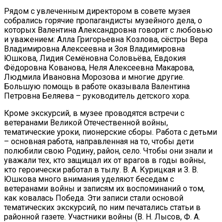
Рядом с увлеченным директором в совете музея
собрались горячие пропагандисты музейного дела, о
которых Валентина Александровна говорит с любовью
и уважением: Алла Григорьевна Козлова, сёстры Вера
Владимировна Алексеевна и Зоя Владимировна
Юшкова, Лидия Семёновна Соловьёва, Евдокия
Фёдоровна Кованова, Неля Алексеевна Макарова,
Людмила Ивановна Морозова и многие другие.
Большую помощь в работе оказывала Валентина
Петровна Беляева – руководитель детского хора.
Кроме экскурсий, в музее проводятся встречи с
ветеранами Великой Отечественной войны,
тематические уроки, пионерские сборы. Работа с детьми
– основная работа, направленная на то, чтобы дети
полюбили свою Родину, район, село. Чтобы они знали и
уважали тех, кто защищал их от врагов в годы войны,
кто героически работал в тылу. В. А. Курицкая и З. В.
Юшкова много внимания уделяют беседам с
ветеранами войны и записям их воспоминаний о том,
как ковалась Победа. Эти записи стали основой
тематических экскурсий, по ним печатались статьи в
районной газете. Участники войны (В. Н. Лысов, Ф. А.