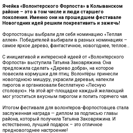
Ячейка «Волонтерского Форпоста» в Колыванском
районе – это в том числе и люди старшего
поколения. Именно они на прошедшем фестивале
Новогодних идей решили покреативить и зажечь!
Форпостовцы выбрали для себя номинацию «Теплая
аллея». Победителей выбирали в разных номинациях –
самое яркое дерево, фантастичное, новогоднее, теплое…
С инициативой и интересной идеей от «Волонтерского
Форпоста» выступила Татьяна Заковряжина. Она
предложила сделать «Дерево добра», на которое
повесила кормушки для птиц. Волонтёры принесли
новогоднюю мишуру, украсили деревья, напекли
пирогов и организовали бесплатную «Лесную
столовую». На этой арт-площадке каждый желающий
мог угоститься вкусным пирогом и попить горячего чая.
Итогом фестиваля для волонтеров-форпостовцев стала
заслуженная награда — диплом за подписью главы
района, который получила Татьяна Заковряжина. И
естественно, лучший подарок – это отличное
предновогоднее настроение!