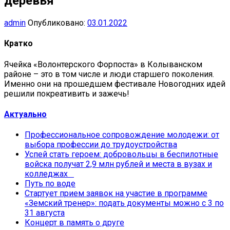
деревья
admin
Опубликовано:
03.01.2022
Кратко
Ячейка «Волонтерского Форпоста» в Колыванском
районе – это в том числе и люди старшего поколения.
Именно они на прошедшем фестивале Новогодних идей
решили покреативить и зажечь!
Актуально
Профессиональное сопровождение молодежи: от
выбора профессии до трудоустройства
Успей стать героем: добровольцы в беспилотные
войска получат 2,9 млн рублей и места в вузах и
колледжах
Путь по воде
Стартует прием заявок на участие в программе
«Земский тренер»: подать документы можно с 3 по
31 августа
Концерт в память о друге