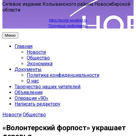
Сетевое издание Колыванского района Новосибирской
области
https://world-weather.ru
Погодные информеры
Меню
Главная
Новости
Общество
Экономика
Документы
Политика конфиденциальности
О нас
Творчество наших читателей
Объявления
Операция «90»
Написать редактору
Новости
Общество
«Волонтерский форпост» украшает