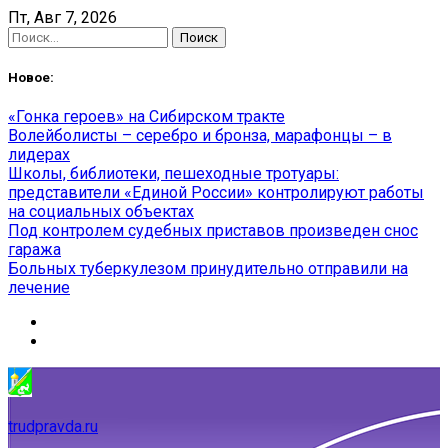
Skip
Пт, Авг 7, 2026
to
Найти:
content
Новое:
«Гонка героев» на Сибирском тракте
Волейболисты – серебро и бронза, марафонцы – в
лидерах
Школы, библиотеки, пешеходные тротуары:
представители «Единой России» контролируют работы
на социальных объектах
Под контролем судебных приставов произведен снос
гаража
Больных туберкулезом принудительно отправили на
лечение
trudpravda.ru