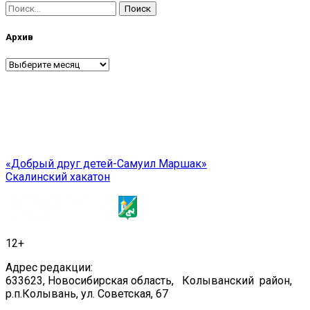
Найти:
Архив
Архив
Навигация
«Добрый друг детей-Самуил Маршак»
Скалинский хакатон
по
записям
12+
Адрес редакции:
633623, Новосибирская область, Колыванский район,
р.п.Колывань, ул. Советская, 67