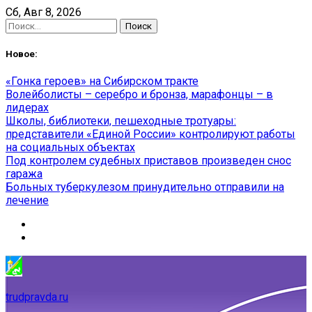
Skip
Сб, Авг 8, 2026
to
Найти:
content
Новое:
«Гонка героев» на Сибирском тракте
Волейболисты – серебро и бронза, марафонцы – в
лидерах
Школы, библиотеки, пешеходные тротуары:
представители «Единой России» контролируют работы
на социальных объектах
Под контролем судебных приставов произведен снос
гаража
Больных туберкулезом принудительно отправили на
лечение
trudpravda.ru