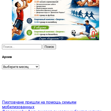
Найти:
Архив
Архив
Навигация
Пихтовчане пришли на помощь семьям
мобилизованных
по