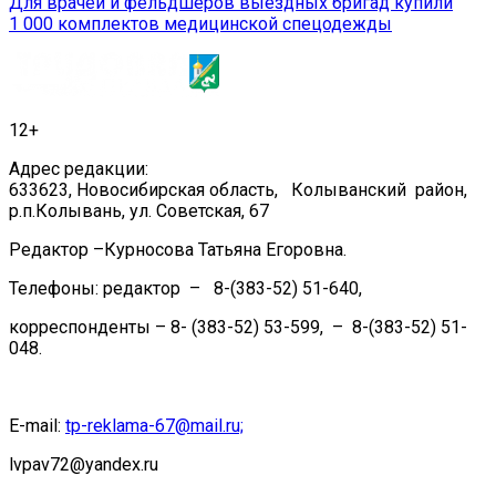
Для врачей и фельдшеров выездных бригад купили
записям
1 000 комплектов медицинской спецодежды
12+
Адрес редакции:
633623, Новосибирская область, Колыванский район,
р.п.Колывань, ул. Советская, 67
Редактор –Курносова Татьяна Егоровна.
Телефоны: редактор – 8-(383-52) 51-640,
корреспонденты – 8- (383-52) 53-599, – 8-(383-52) 51-
048.
E-mail:
tp-reklama-67@mail.ru;
lvpav72@yandex.ru