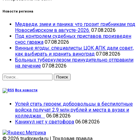
Новости региона
Медведи, змеи и паника: что грозит грибникам под
Новосибирском в августе-2026.
07.08.2026
Под контролем судебных приставов произведен
снос гаража
07.08.2026
Винные ягоды: специалисты ЦОК АПК дали совет,
как выбирать и хранить виноград
07.08.2026
Больных туберкулезом принудительно отправили
на лечение
07.08.2026
Найти:
Все новости
Успей стать героем: добровольцы в беспилотные
войска получат 2,9 млн рублей и места в вузах и
колледжах
06.08.2026
Каникул нет у светофора
06.08.2026
© 2026 trudpravda.ru
|
Трудовая правда