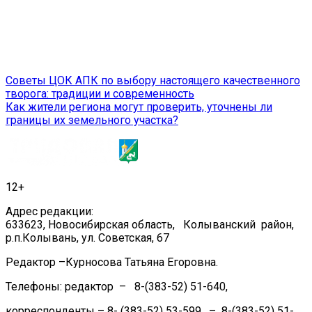
Навигация
Советы ЦОК АПК по выбору настоящего качественного
творога: традиции и современность
по
Как жители региона могут проверить, уточнены ли
записям
границы их земельного участка?
12+
Адрес редакции:
633623, Новосибирская область, Колыванский район,
р.п.Колывань, ул. Советская, 67
Редактор –Курносова Татьяна Егоровна.
Телефоны: редактор – 8-(383-52) 51-640,
корреспонденты – 8- (383-52) 53-599, – 8-(383-52) 51-