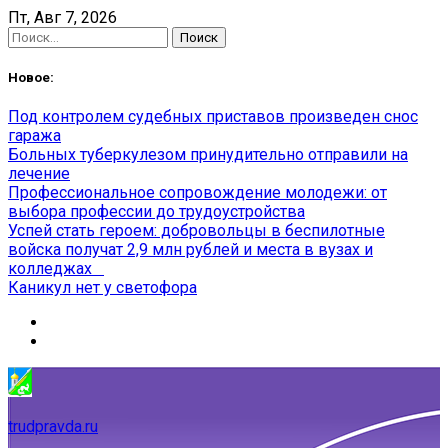
Skip
Пт, Авг 7, 2026
to
Найти:
content
Новое:
Под контролем судебных приставов произведен снос
гаража
Больных туберкулезом принудительно отправили на
лечение
Профессиональное сопровождение молодежи: от
выбора профессии до трудоустройства
Успей стать героем: добровольцы в беспилотные
войска получат 2,9 млн рублей и места в вузах и
колледжах
Каникул нет у светофора
trudpravda.ru