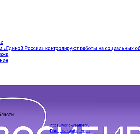
ах
и «Единой России» контролируют работы на социальных о
ража
ение
бласти
https://world-weather.ru
Погодные информеры