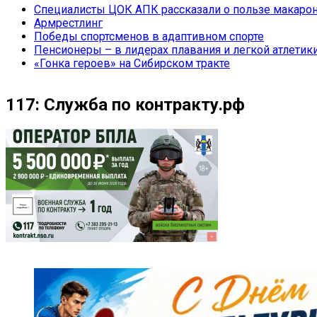
Специалисты ЦОК АПК рассказали о пользе макарон
Армрестлинг
Победы спортсменов в адаптивном спорте
Пенсионеры – в лидерах плавания и легкой атлетик
«Гонка героев» на Сибирском тракте
117: Служба по контракту.рф