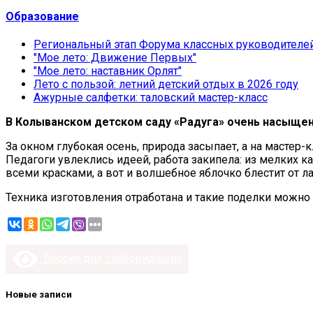
Образование
Региональный этап Форума классных руководителе
"Мое лето: Движение Первых"
"Мое лето: наставник Орлят"
Лето с пользой: летний детский отдых в 2026 году
Ажурные салфетки: таловский мастер-класс
В Колыванском детском саду «Радуга» очень насыщенн
За окном глубокая осень, природа засыпает, а на мастер
Педагоги увлеклись идеей, работа закипела: из мелких к
всеми красками, а вот и волшебное яблочко блестит от ла
Техника изготовления отработана и такие поделки можно 
Версия для слабовидящих
Новые записи