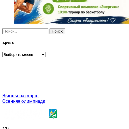
Найти:
Архив
Архив
Навигация
Вьюны на старте
Осенняя олимпиада
по
записям
12+