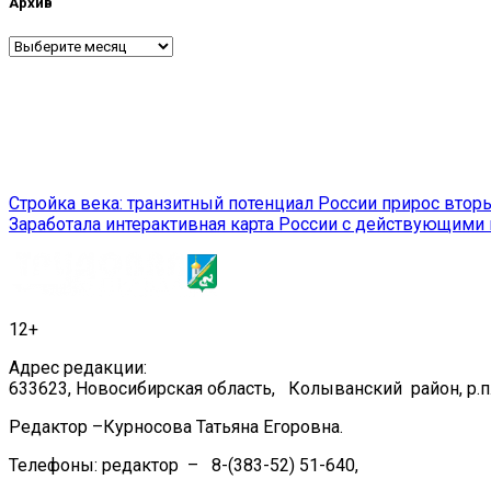
Архив
Архив
Навигация
Стройка века: транзитный потенциал России прирос вт
Заработала интерактивная карта России с действующими
по
записям
12+
Адрес редакции:
633623, Новосибирская область, Колыванский район, р.п.
Редактор –Курносова Татьяна Егоровна.
Телефоны: редактор – 8-(383-52) 51-640,