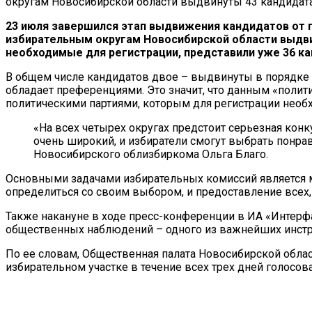
округам Новосибирской области выдвинуты 43 кандидата
23 июля завершился этап выдвижения кандидатов от 
избирательным округам Новосибирской области выдви
необходимые для регистрации, представили уже 36 ка
В общем числе кандидатов двое – выдвинуты в порядк
обладает преференциями. Это значит, что данным «поли
политическими партиями, которым для регистрации необ
«На всех четырех округах предстоит серьезная конку
очень широкий, и избиратели смогут выбрать понра
Новосибирского облизбиркома Ольга Благо.
Основными задачами избирательных комиссий является м
определиться со своим выбором, и предоставление всех,
Также накануне в ходе пресс-конференции в ИА «Интерф
общественных наблюдений – одного из важнейших инстр
По ее словам, Общественная палата Новосибирской обла
избирательном участке в течение всех трех дней голосован