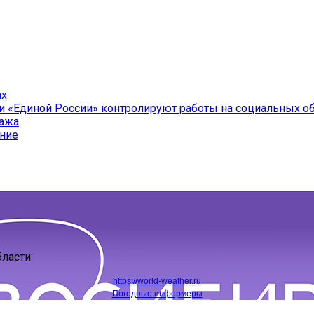
ах
и «Единой России» контролируют работы на социальных о
ража
ение
бласти
https://world-weather.ru
Погодные информеры