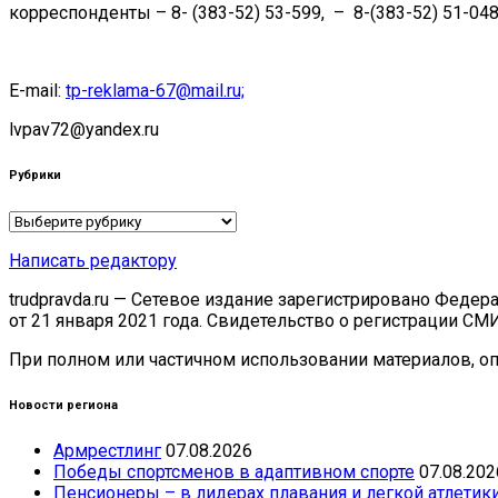
корреспонденты – 8- (383-52) 53-599, – 8-(383-52) 51-048
E-mail:
tp-reklama-67@mail.ru;
lvpav72@yandex.ru
Рубрики
Рубрики
Написать редактору
trudpravda.ru — Сетевое издание зарегистрировано Феде
от 21 января 2021 года. Свидетельство о регистрации СМ
При полном или частичном использовании материалов, опу
Новости региона
Армрестлинг
07.08.2026
Победы спортсменов в адаптивном спорте
07.08.202
Пенсионеры – в лидерах плавания и легкой атлетик