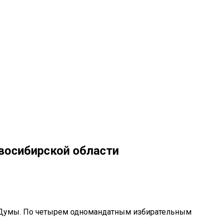
восибирской области
й Думы. По четырем одномандатным избирательным