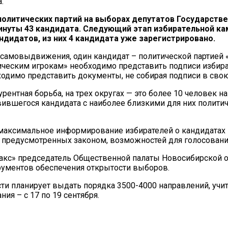
.
политических партий на выборах депутатов Государст
нуты 43 кандидата. Следующий этап избирательной ка
ндидатов, из них 4 кандидата уже зарегистрировано.
е самовыдвижения, один кандидат – политической парт
тическим игрокам» необходимо представить подписи избир
ходимо представить документы, не собирая подписи в св
рентная борьба, на трех округах — это более 10 человек н
вившегося кандидата с наиболее близкими для них полити
аксимальное информирование избирателей о кандидатах и
 предусмотренных законом, возможностей для голосования
акс» председатель Общественной палаты Новосибирской об
ументов обеспечения открытости выборов.
сти планирует выдать порядка 3500-4000 направлений, уч
ия – с 17 по 19 сентября.