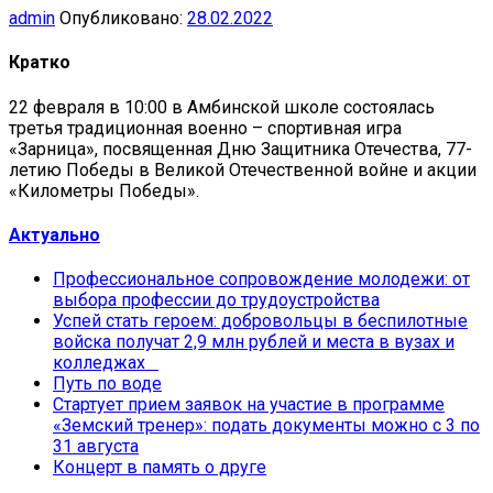
admin
Опубликовано:
28.02.2022
Кратко
22 февраля в 10:00 в Амбинской школе состоялась
третья традиционная военно – спортивная игра
«Зарница», посвященная Дню Защитника Отечества, 77-
летию Победы в Великой Отечественной войне и акции
«Километры Победы».
Актуально
Профессиональное сопровождение молодежи: от
выбора профессии до трудоустройства
Успей стать героем: добровольцы в беспилотные
войска получат 2,9 млн рублей и места в вузах и
колледжах
Путь по воде
Стартует прием заявок на участие в программе
«Земский тренер»: подать документы можно с 3 по
31 августа
Концерт в память о друге