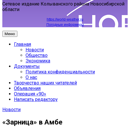
Сетевое издание Колыванского района Новосибирской
области
https://world-weather.ru
Погодные информеры
Меню
Главная
Новости
Общество
Экономика
Документы
Политика конфиденциальности
О нас
Творчество наших читателей
Объявления
Операция «90»
Написать редактору
Новости
«Зарница» в Амбе