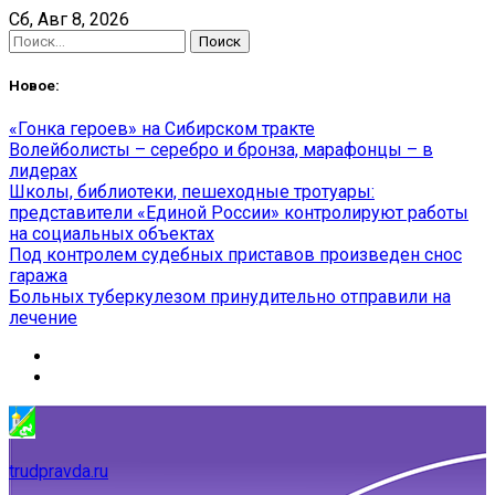
Skip
Сб, Авг 8, 2026
to
Найти:
content
Новое:
«Гонка героев» на Сибирском тракте
Волейболисты – серебро и бронза, марафонцы – в
лидерах
Школы, библиотеки, пешеходные тротуары:
представители «Единой России» контролируют работы
на социальных объектах
Под контролем судебных приставов произведен снос
гаража
Больных туберкулезом принудительно отправили на
лечение
trudpravda.ru