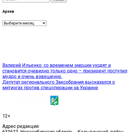
Архив
Архив
Навигация
Валерий Ильенко: со временем эмоции уходят и
становится очевидно только одно – президент поступил
по
мудро и очень взвешенно.
записям
Депутат регионального Заксобрания высказался о
митингах против спецоперации на Украине
12+
Адрес редакции:
633623, Новосибирская область, Колыванский район,