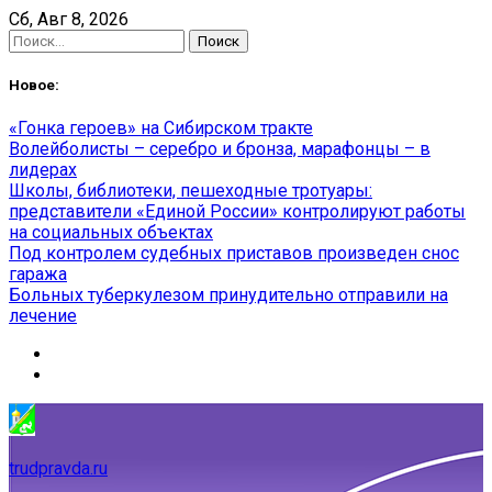
Skip
Сб, Авг 8, 2026
to
Найти:
content
Новое:
«Гонка героев» на Сибирском тракте
Волейболисты – серебро и бронза, марафонцы – в
лидерах
Школы, библиотеки, пешеходные тротуары:
представители «Единой России» контролируют работы
на социальных объектах
Под контролем судебных приставов произведен снос
гаража
Больных туберкулезом принудительно отправили на
лечение
trudpravda.ru