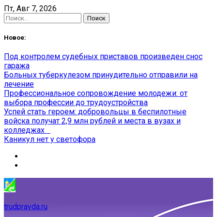
Skip
Пт, Авг 7, 2026
to
Найти:
content
Новое:
Под контролем судебных приставов произведен снос
гаража
Больных туберкулезом принудительно отправили на
лечение
Профессиональное сопровождение молодежи: от
выбора профессии до трудоустройства
Успей стать героем: добровольцы в беспилотные
войска получат 2,9 млн рублей и места в вузах и
колледжах
Каникул нет у светофора
trudpravda.ru