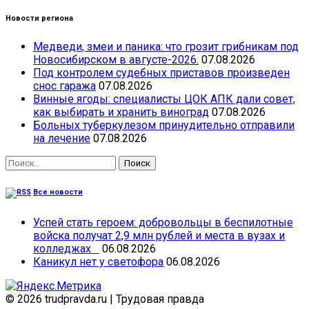
Новости региона
Медведи, змеи и паника: что грозит грибникам под
Новосибирском в августе-2026.
07.08.2026
Под контролем судебных приставов произведен
снос гаража
07.08.2026
Винные ягоды: специалисты ЦОК АПК дали совет,
как выбирать и хранить виноград
07.08.2026
Больных туберкулезом принудительно отправили
на лечение
07.08.2026
Найти:
Все новости
Успей стать героем: добровольцы в беспилотные
войска получат 2,9 млн рублей и места в вузах и
колледжах
06.08.2026
Каникул нет у светофора
06.08.2026
© 2026 trudpravda.ru
|
Трудовая правда