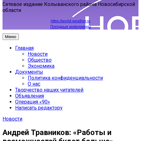
Сетевое издание Колыванского района Новосибирской
области
https://world-weather.ru
Погодные информеры
Меню
Главная
Новости
Общество
Экономика
Документы
Политика конфиденциальности
О нас
Творчество наших читателей
Объявления
Операция «90»
Написать редактору
Новости
Андрей Травников: «Работы и