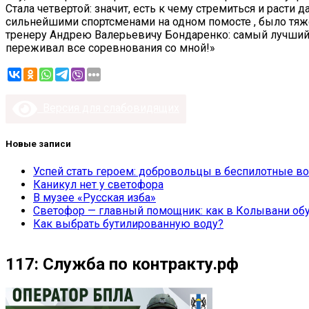
Стала четвертой: значит, есть к чему стремиться и расти 
сильнейшими спортсменами на одном помосте , было тяже
тренеру Андрею Валерьевичу Бондаренко: самый лучший в 
переживал все соревнования со мной!»
Версия для слабовидящих
Новые записи
Успей стать героем: добровольцы в беспилотные во
Каникул нет у светофора
В музее «Русская изба»
Светофор — главный помощник: как в Колывани обу
Как выбрать бутилированную воду?
117: Служба по контракту.рф