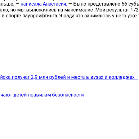
дальше, —
написала Анастасия.
— Было представлено 56 субъ
ло, но мы выложились на максималке .Мой результат 172,
спорте пауэрлифтинга. Я рада что занимаюсь у него уже 11
йска получат 2,9 млн рублей и места в вузах и колледжах
чают детей правилам безопасности