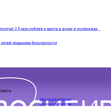
получат 2,9 млн рублей и места в вузах и колледжах
 детей правилам безопасности
бласти
https://world-weather.ru
Погодные информеры