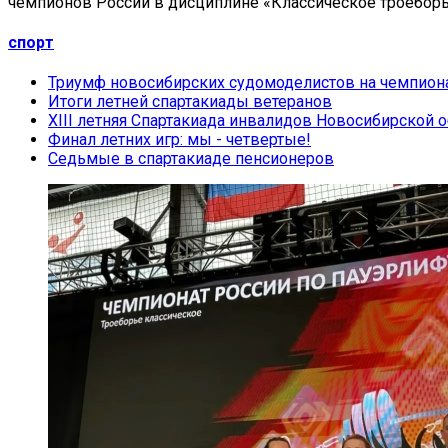
чемпионов России в дисциплине «Классическое троеборь
спорт
Триумф новосибирских судомоделистов на чемпион
Итоги летней спартакиады ветеранов
XIII летняя Спартакиада инвалидов Новосибирской о
Финал летних игр: мы - четвертые!
Седьмые в спартакиаде пенсионеров