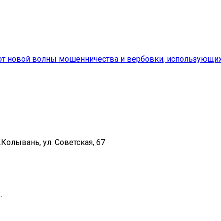
т от новой волны мошенничества и вербовки, использующ
Колывань, ул. Советская, 67
.