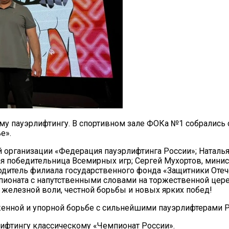
у пауэрлифтингу. В спортивном зале ФОКа №1 собрались с
е».
 организации «Федерация пауэрлифтинга России»; Наталья
ая победительница Всемирных игр; Сергей Мухортов, минис
дитель филиала государственного фонда «Защитники Отече
пионата с напутственными словами на торжественной цер
железной воли, честной борьбы и новых ярких побед!
женной и упорной борьбе с сильнейшими пауэрлифтерами Р
лифтингу классическому «Чемпионат России».