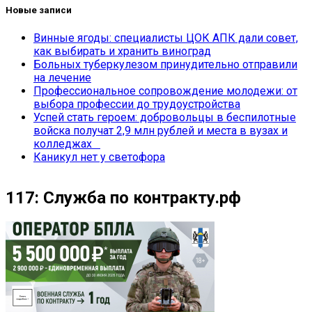
Новые записи
Винные ягоды: специалисты ЦОК АПК дали совет,
как выбирать и хранить виноград
Больных туберкулезом принудительно отправили
на лечение
Профессиональное сопровождение молодежи: от
выбора профессии до трудоустройства
Успей стать героем: добровольцы в беспилотные
войска получат 2,9 млн рублей и места в вузах и
колледжах
Каникул нет у светофора
117: Служба по контракту.рф