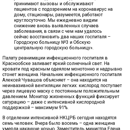
принимают вызовы и обслуживают
пациентов с подозрением на коронавирус на
дому, стационары, разумеется, работают
круглосуточно. Мы ежедневно видим
снижение вновь выявленных случаев
заболевания, в связи с чем нам удалось
сейчас восстановить два наших госпиталя –
Городскую больницу №3 и Обскую
центральную городскую больницу».
Палату реанимации инфекционного госпиталя в
Краснообске заливает яркий солнечный свет. На
кровати под красным одеялом монотонно и надрывно
стонет женщина. Начальник инфекционного госпиталя
Алексей Чувашов объясняет – она находится на
неинвазивной вентиляции легких: кислород поступает
через лицевую маску с постоянным положительным
давлением. Монитор жизненных функций фиксирует
сатурацию – даже с интенсивной кислородной
поддержкой – максимум 91%.
В отделении интенсивной НКЦРБ сегодня находятся
семь человек. Вчера было восемь – одна женщина
умерла накануне ночью. Заместитель министра Елена