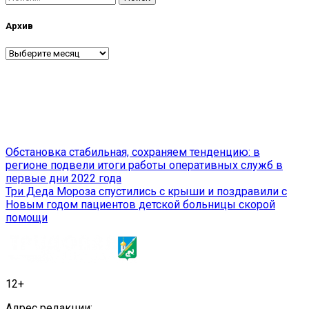
Архив
Архив
Навигация
Обстановка стабильная, сохраняем тенденцию: в
регионе подвели итоги работы оперативных служб в
по
первые дни 2022 года
записям
Три Деда Мороза спустились с крыши и поздравили с
Новым годом пациентов детской больницы скорой
помощи
12+
Адрес редакции: