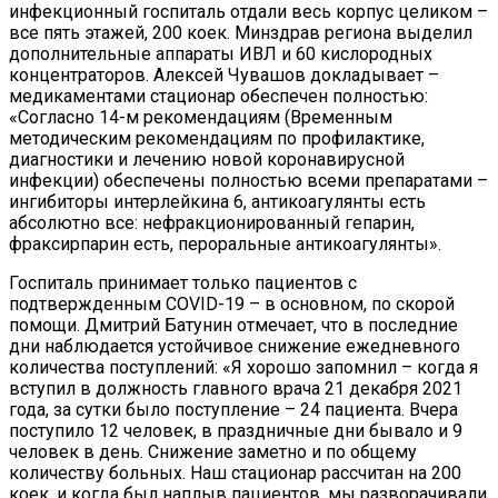
инфекционный госпиталь отдали весь корпус целиком –
все пять этажей, 200 коек. Минздрав региона выделил
дополнительные аппараты ИВЛ и 60 кислородных
концентраторов. Алексей Чувашов докладывает –
медикаментами стационар обеспечен полностью:
«Согласно 14-м рекомендациям (Временным
методическим рекомендациям по профилактике,
диагностики и лечению новой коронавирусной
инфекции) обеспечены полностью всеми препаратами –
ингибиторы интерлейкина 6, антикоагулянты есть
абсолютно все: нефракционированный гепарин,
фраксирпарин есть, пероральные антикоагулянты».
Госпиталь принимает только пациентов с
подтвержденным COVID-19 – в основном, по скорой
помощи. Дмитрий Батунин отмечает, что в последние
дни наблюдается устойчивое снижение ежедневного
количества поступлений: «Я хорошо запомнил – когда я
вступил в должность главного врача 21 декабря 2021
года, за сутки было поступление – 24 пациента. Вчера
поступило 12 человек, в праздничные дни бывало и 9
человек в день. Снижение заметно и по общему
количеству больных. Наш стационар рассчитан на 200
коек, и когда был наплыв пациентов, мы разворачивали