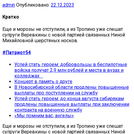
admin
Опубликовано:
22.12.2023
Кратко
Еще и морозы не отступили, а из Тропино уже спешат
супруги Веревкины с новой партией связанных Ниной
Михайловной шерстяных носков.
#Патриот54
Успей стать героем: добровольцы в беспилотные
войска получат 2,9 млн рублей и места в вузах и
колледжах
Концерт в память о друге
В Новосибирской области продлены повышенные
выплаты про поступлении на службу
Успей стать героем: до конца августа сибирякам
продлены повышенные выплаты при заключении
контракта на военную службу
«Мы помним вас, ангелы»
Еще и морозы не отступили, а из Тропино уже спешат
супруги Веревкины с новой партией связанных Ниной