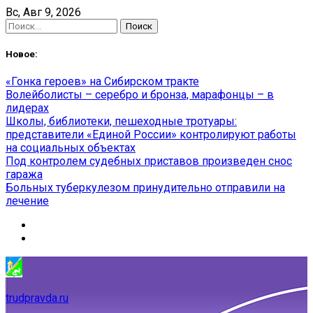
Skip
Вс, Авг 9, 2026
to
Найти:
content
Новое:
«Гонка героев» на Сибирском тракте
Волейболисты – серебро и бронза, марафонцы – в
лидерах
Школы, библиотеки, пешеходные тротуары:
представители «Единой России» контролируют работы
на социальных объектах
Под контролем судебных приставов произведен снос
гаража
Больных туберкулезом принудительно отправили на
лечение
trudpravda.ru