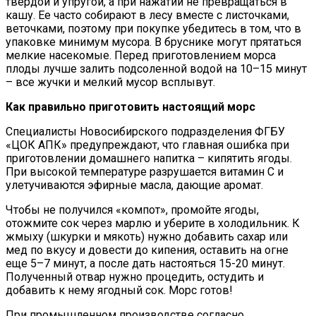
твердой и упругой, а при нажатии не превращаться в
кашу. Ее часто собирают в лесу вместе с листочками,
веточками, поэтому при покупке убедитесь в том, что в
упаковке минимум мусора. В бруснике могут прятаться
мелкие насекомые. Перед приготовлением морса
плоды лучше залить подсоленной водой на 10–15 минут
– все жучки и мелкий мусор всплывут.
Как правильно приготовить настоящий морс
Специалисты Новосибирского подразделения ФГБУ
«ЦОК АПК» предупреждают, что главная ошибка при
приготовлении домашнего напитка – кипятить ягоды.
При высокой температуре разрушается витамин С и
улетучиваются эфирные масла, дающие аромат.
Чтобы не получился «компот», промойте ягоды,
отожмите сок через марлю и уберите в холодильник. К
жмыху (шкурки и мякоть) нужно добавить сахар или
мед по вкусу и довести до кипения, оставить на огне
еще 5–7 минут, а после дать настояться 15-20 минут.
Полученный отвар нужно процедить, остудить и
добавить к нему ягодный сок. Морс готов!
При промышленном производстве согласно