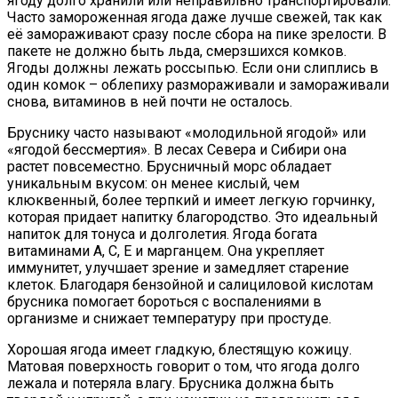
ягоду долго хранили или неправильно транспортировали.
Часто замороженная ягода даже лучше свежей, так как
её замораживают сразу после сбора на пике зрелости. В
пакете не должно быть льда, смерзшихся комков.
Ягоды должны лежать россыпью. Если они слиплись в
один комок – облепиху размораживали и замораживали
снова, витаминов в ней почти не осталось.
Бруснику часто называют «молодильной ягодой» или
«ягодой бессмертия». В лесах Севера и Сибири она
растет повсеместно. Брусничный морс обладает
уникальным вкусом: он менее кислый, чем
клюквенный, более терпкий и имеет легкую горчинку,
которая придает напитку благородство. Это идеальный
напиток для тонуса и долголетия. Ягода богата
витаминами А, С, Е и марганцем. Она укрепляет
иммунитет, улучшает зрение и замедляет старение
клеток. Благодаря бензойной и салициловой кислотам
брусника помогает бороться с воспалениями в
организме и снижает температуру при простуде.
Хорошая ягода имеет гладкую, блестящую кожицу.
Матовая поверхность говорит о том, что ягода долго
лежала и потеряла влагу. Брусника должна быть