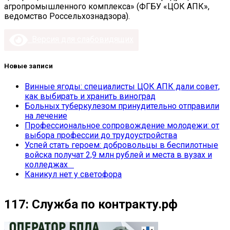
агропромышленного комплекса» (ФГБУ «ЦОК АПК»,
ведомство Россельхознадзора).
Версия для слабовидящих
Новые записи
Винные ягоды: специалисты ЦОК АПК дали совет,
как выбирать и хранить виноград
Больных туберкулезом принудительно отправили
на лечение
Профессиональное сопровождение молодежи: от
выбора профессии до трудоустройства
Успей стать героем: добровольцы в беспилотные
войска получат 2,9 млн рублей и места в вузах и
колледжах
Каникул нет у светофора
117: Служба по контракту.рф