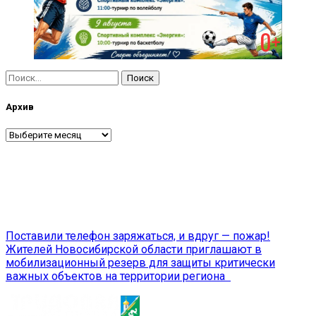
Найти:
Архив
Архив
Навигация
Поставили телефон заряжаться, и вдруг — пожар!
Жителей Новосибирской области приглашают в
по
мобилизационный резерв для защиты критически
записям
важных объектов на территории региона