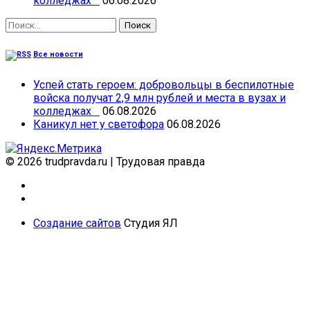
колледжах
06.08.2026
Найти:
Все новости
Успей стать героем: добровольцы в беспилотные
войска получат 2,9 млн рублей и места в вузах и
колледжах
06.08.2026
Каникул нет у светофора
06.08.2026
© 2026 trudpravda.ru
|
Трудовая правда
Создание сайтов
Студия ЯЛ