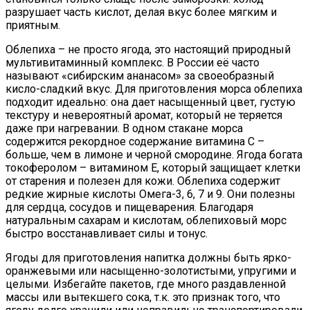
разрушает часть кислот, делая вкус более мягким и
приятным.
Облепиха – не просто ягода, это настоящий природный
мультивитаминный комплекс. В России её часто
называют «сибирским ананасом» за своеобразный
кисло-сладкий вкус. Для приготовления морса облепиха
подходит идеально: она дает насыщенный цвет, густую
текстуру и невероятный аромат, который не теряется
даже при нагревании. В одном стакане морса
содержится рекордное содержание витамина С –
больше, чем в лимоне и черной смородине. Ягода богата
токоферолом – витамином Е, который защищает клетки
от старения и полезен для кожи. Облепиха содержит
редкие жирные кислоты Омега-3, 6, 7 и 9. Они полезны
для сердца, сосудов и пищеварения. Благодаря
натуральным сахарам и кислотам, облепиховый морс
быстро восстанавливает силы и тонус.
Ягоды для приготовления напитка должны быть ярко-
оранжевыми или насыщенно-золотистыми, упругими и
целыми. Избегайте пакетов, где много раздавленной
массы или вытекшего сока, т.к. это признак того, что