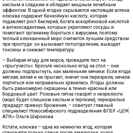
кислым и сладким и обладает мощным лечебным
эффектом. В одной ягодке скрывается настоящая аптека:
клюква содержит бензойную кислоту, которая
подавляет рост бактерий, богата аскорбиновой кислотой
и антиоксидантами, которые укрепляют сосуды и
помогают организму бороться с вирусами, поэтому
теплый клюквенный морс считается лучшим средством
при простуде: он вызывает потоотделение, выводит
токсины и снижает температуру.
– Выбирая ягоду для морса, проведите тест на
«прыгучесть»: бросьте несколько ягод на стол – они
должны подпрыгнуть, как маленькие мячики. Если ягода
мягкая, вялая и не прыгает, значит она перезрела, начала
портиться или неправильно хранилась. Ягоды должны
быть равномерно окрашены в темно-красный или
бордовый цвет. Розовые пятна говорят о незрелости
(морс будет слишком кислым и терпким), перезрелые
придадут привкус брожения, – советует главный
специалист Новосибирского подразделения ФГБУ «ЦОК
АПК» Ольга Широкова.
Кстати, клюква – одна из немногих ягод, которая
становится только слаще после заморозки: холод