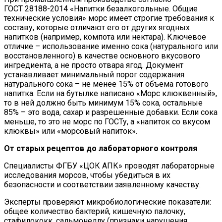
ГОСТ 28188-2014 «Напитки безалкогольные. Общие
технические условия» морс имеет строгие требования к
составу, которые отличают его от других ягодных
напитков (например, компота или нектара). Ключевое
отличие – использование именно сока (натурального или
восстановленного) в качестве основного вкусового
ингредиента, а не просто отвара ягод. Документ
устанавливает минимальный порог содержания
натурального сока – не менее 15% от объема готового
напитка. Если на бутылке написано «Морс клюквенный»,
то в ней должно быть минимум 15% сока, остальные
85% – это вода, сахар и разрешенные добавки. Если сока
меньше, то это не морс по ГОСТу, а «напиток со вкусом
клюквы» или «морсовый напиток».
От старых рецептов до лабораторного контроля
Специалисты ФГБУ «ЦОК АПК» проводят лабораторные
исследования морсов, чтобы убедиться в их
безопасности и соответствии заявленному качеству.
Эксперты проверяют микробиологические показатели:
общее количество бактерий, кишечную палочку,
стафилококк, сальмонеллу (признаки нарушения