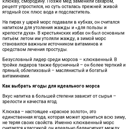
клюкву, смородину. Позже мед заменили сахаром,
рецепт упростился, но суть осталась прежней: живой
ягодный сок плюс вода и подсластитель.
На пирах у царей морс подавали в кубках, он считался
напитком для утоления жажды и «для пользы и
крепости духа». В крестьянских избах он был основным
питьём: летом им утоляли жажду, а зимой морс
становился важным источником витаминов и
средством лечения простуды.
Безусловный лидер среди морсов – клюквенный. В
тройке лидеров также брусничный – он более терпкий и
пряный, облепиховый – маслянистый и богатый
витаминами.
Как выбрать ягоды для идеального морса
Вкус напитка в большей степени зависит от сырья –
зрелости и качества ягод.
Клюква – настоящее «красное золото», это
единственная ягода, которая может храниться всю зиму,
не теряя своих свойств. Именно клюквенный морс
считается классикой: он идеально балансирует между