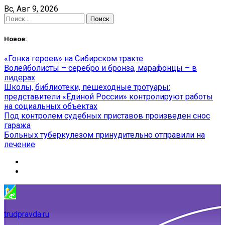
Skip
Вс, Авг 9, 2026
to
Найти:
content
Новое:
«Гонка героев» на Сибирском тракте
Волейболисты – серебро и бронза, марафонцы – в
лидерах
Школы, библиотеки, пешеходные тротуары:
представители «Единой России» контролируют работы
на социальных объектах
Под контролем судебных приставов произведен снос
гаража
Больных туберкулезом принудительно отправили на
лечение
trudpravda.ru