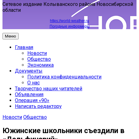
Сетевое издание Колыванского района Новосибирской
области
https://world-weather.ru
Погодные информеры
Меню
Главная
Новости
Общество
Экономика
Документы
Политика конфиденциальности
О нас
Творчество наших читателей
Объявления
Операция «90»
Написать редактору
Новости
Общество
Южинские школьники съездили в