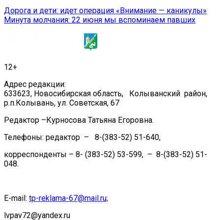
Навигация
Дорога и дети: идет операция «Внимание — каникулы»
Минута молчания: 22 июня мы вспоминаем павших
по
записям
12+
Адрес редакции:
633623, Новосибирская область, Колыванский район,
р.п.Колывань, ул. Советская, 67
Редактор –Курносова Татьяна Егоровна.
Телефоны: редактор – 8-(383-52) 51-640,
корреспонденты – 8- (383-52) 53-599, – 8-(383-52) 51-
048.
E-mail:
tp-reklama-67@mail.ru;
lvpav72@yandex.ru