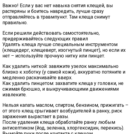
Важно! Если у вас нет навыка снятия клещей, вы
растеряны и боитесь навредить, лучше сразу
отправляйтесь в травмпункт. Там клеща снимут
правильно.
Если решили действовать самостоятельно,
придерживайтесь следующих правил
Удалять клеща лучше специальным инструментом
(клещедерг, клещеверт, изогнутый пинцет), но если их
нет – используйте прочную нитку или пинцет.
Как удалить ниткой: завяжите узелок максимально
близко к хоботку (у самой кожи), аккуратно потяните и
медленно раскачивайте вверх.
Как удалить пинцетом: захватите клеща у головки, не
сжимая брюшко, и выкручивающими движениями
извлеките.
Нельзя капать маслом, спиртом, бензином, прижигать –
от этого клещ срыгивает возбудителей в ранку, риск
заражения вырастает в разы.
После удаления клеща обработайте ранку любым
антисептиком (йод, зеленка, хлоргексидин, перекись).
Вымойте руки после контакта с клещом.