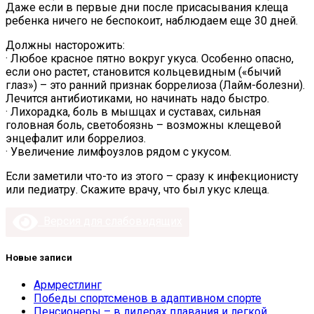
Даже если в первые дни после присасывания клеща
ребенка ничего не беспокоит, наблюдаем еще 30 дней.
Должны насторожить:
· Любое красное пятно вокруг укуса. Особенно опасно,
если оно растет, становится кольцевидным («бычий
глаз») – это ранний признак боррелиоза (Лайм-болезни).
Лечится антибиотиками, но начинать надо быстро.
· Лихорадка, боль в мышцах и суставах, сильная
головная боль, светобоязнь – возможны клещевой
энцефалит или боррелиоз.
· Увеличение лимфоузлов рядом с укусом.
Если заметили что-то из этого – сразу к инфекционисту
или педиатру. Скажите врачу, что был укус клеща.
Версия для слабовидящих
Новые записи
Армрестлинг
Победы спортсменов в адаптивном спорте
Пенсионеры – в лидерах плавания и легкой