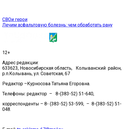
Навигация
СВОи герои
Лечим асфальтовую болезнь: чем обработать рану
по
записям
12+
Адрес редакции:
633623, Новосибирская область, Колыванский район,
р.п.Колывань, ул. Советская, 67
Редактор –Курносова Татьяна Егоровна.
Телефоны: редактор – 8-(383-52) 51-640,
корреспонденты – 8- (383-52) 53-599, – 8-(383-52) 51-
048.