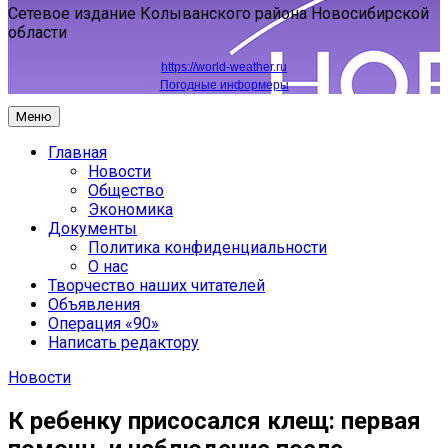
Сетевое издание Колыванского района Новосибирской
области
https://world-weather.ru
Погодные информеры
Меню
Главная
Новости
Общество
Экономика
Документы
Политика конфиденциальности
О нас
Творчество наших читателей
Объявления
Операция «90»
Написать редактору
Новости
К ребенку присосался клещ: первая