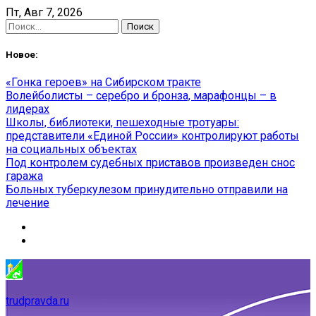
Skip
Пт, Авг 7, 2026
to
Найти:
content
Новое:
«Гонка героев» на Сибирском тракте
Волейболисты – серебро и бронза, марафонцы – в
лидерах
Школы, библиотеки, пешеходные тротуары:
представители «Единой России» контролируют работы
на социальных объектах
Под контролем судебных приставов произведен снос
гаража
Больных туберкулезом принудительно отправили на
лечение
trudpravda.ru