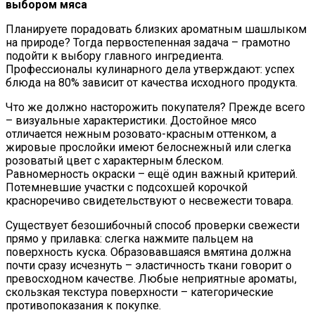
выбором мяса
Планируете порадовать близких ароматным шашлыком
на природе? Тогда первостепенная задача – грамотно
подойти к выбору главного ингредиента.
Профессионалы кулинарного дела утверждают: успех
блюда на 80% зависит от качества исходного продукта.
Что же должно насторожить покупателя? Прежде всего
– визуальные характеристики. Достойное мясо
отличается нежным розовато-красным оттенком, а
жировые прослойки имеют белоснежный или слегка
розоватый цвет с характерным блеском.
Равномерность окраски – ещё один важный критерий.
Потемневшие участки с подсохшей корочкой
красноречиво свидетельствуют о несвежести товара.
Существует безошибочный способ проверки свежести
прямо у прилавка: слегка нажмите пальцем на
поверхность куска. Образовавшаяся вмятина должна
почти сразу исчезнуть – эластичность ткани говорит о
превосходном качестве. Любые неприятные ароматы,
скользкая текстура поверхности – категорические
противопоказания к покупке.