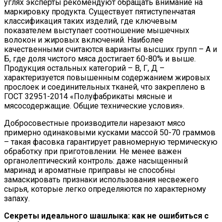
углях эксперты рекомендуют обращать внимание на
маркировку продукта. Существует пятиступенчатая
классификация таких изделий, где ключевым
показателем выступает соотношение мышечных
волокон и жировых включений. Наиболее
качественными считаются варианты высших групп – А и
Б, где доля чистого мяса достигает 60-80% и выше.
Продукция остальных категорий – В, Г, Д –
характеризуется повышенным содержанием жировых
прослоек и соединительных тканей, что закреплено в
ГОСТ 32951-2014 «Полуфабрикаты мясные и
мясосодержащие. Общие технические условия».
Добросовестные производители нарезают мясо
примерно одинаковыми кусками массой 50-70 граммов
– такая фасовка гарантирует равномерную термическую
обработку при приготовлении. Не менее важен
органолептический контроль: даже насыщенный
маринад и ароматные приправы не способны
замаскировать признаки использования несвежего
сырья, которые легко определяются по характерному
запаху.
Секреты идеального шашлыка: как не ошибиться с