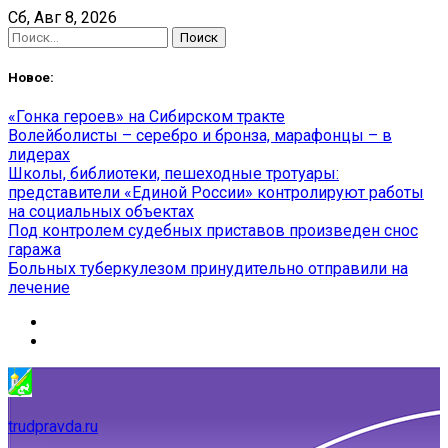
Skip
Сб, Авг 8, 2026
to
Найти:
content
Новое:
«Гонка героев» на Сибирском тракте
Волейболисты – серебро и бронза, марафонцы – в
лидерах
Школы, библиотеки, пешеходные тротуары:
представители «Единой России» контролируют работы
на социальных объектах
Под контролем судебных приставов произведен снос
гаража
Больных туберкулезом принудительно отправили на
лечение
trudpravda.ru