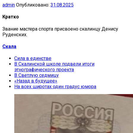
admin
Опубликовано:
31.08.2025
Кратко
Звание мастера спорта присвоено скалинцу Денису
Руденских.
Скала
Сила в единстве
В Скалинской школе подвели итоги
этнографического проекта
В Светлую седмицу
«Назад в будущее»
На всех широтах один градус юмора