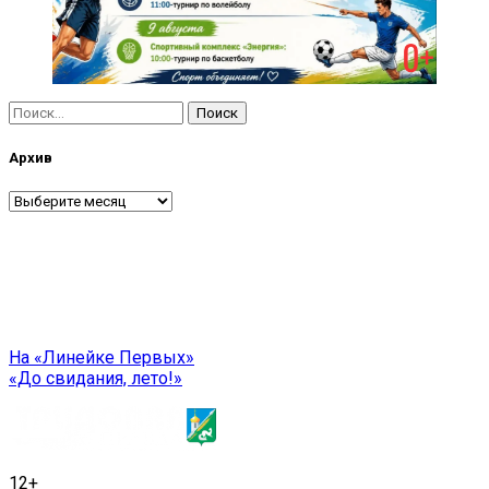
Найти:
Архив
Архив
Навигация
На «Линейке Первых»
«До свидания, лето!»
по
записям
12+