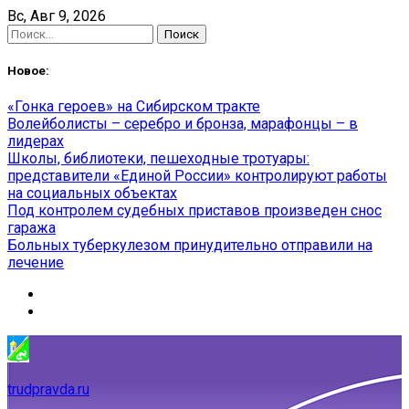
Skip
Вс, Авг 9, 2026
to
Найти:
content
Новое:
«Гонка героев» на Сибирском тракте
Волейболисты – серебро и бронза, марафонцы – в
лидерах
Школы, библиотеки, пешеходные тротуары:
представители «Единой России» контролируют работы
на социальных объектах
Под контролем судебных приставов произведен снос
гаража
Больных туберкулезом принудительно отправили на
лечение
trudpravda.ru