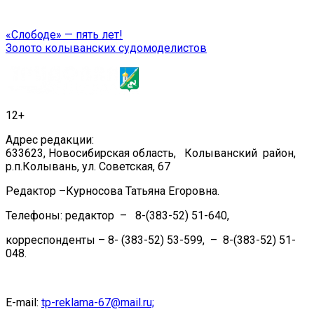
Навигация
«Слободе» — пять лет!
Золото колыванских судомоделистов
по
записям
12+
Адрес редакции:
633623, Новосибирская область, Колыванский район,
р.п.Колывань, ул. Советская, 67
Редактор –Курносова Татьяна Егоровна.
Телефоны: редактор – 8-(383-52) 51-640,
корреспонденты – 8- (383-52) 53-599, – 8-(383-52) 51-
048.
E-mail:
tp-reklama-67@mail.ru;