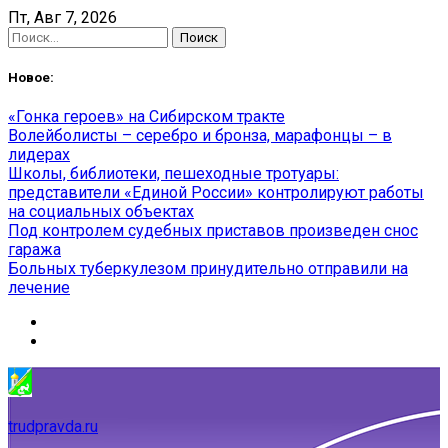
Skip
Пт, Авг 7, 2026
to
Найти:
content
Новое:
«Гонка героев» на Сибирском тракте
Волейболисты – серебро и бронза, марафонцы – в
лидерах
Школы, библиотеки, пешеходные тротуары:
представители «Единой России» контролируют работы
на социальных объектах
Под контролем судебных приставов произведен снос
гаража
Больных туберкулезом принудительно отправили на
лечение
trudpravda.ru