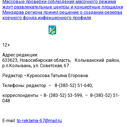
Навигация
Массовые проверки соблюдения масочного режима
ждут развлекательные центры и концертные площадки
по
Минздрав региона принял решение о создании резерва
записям
коечного фонда инфекционного профиля
12+
Адрес редакции:
633623, Новосибирская область, Колыванский район,
р.п.Колывань, ул. Советская, 67
Редактор –Курносова Татьяна Егоровна.
Телефоны: редактор – 8-(383-52) 51-640,
корреспонденты – 8- (383-52) 53-599, – 8-(383-52) 51-
048.
E-mail:
tp-reklama-67@mail.ru;