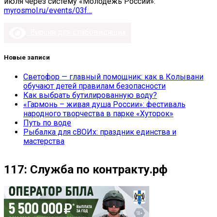
июля через систему «Молодёжь России»:
myrosmol.ru/events/03f…
Версия для слабовидящих
Новые записи
Светофор — главный помощник: как в Колывани
обучают детей правилам безопасности
Как выбрать бутилированную воду?
«Гармонь – живая душа России»: фестиваль
народного творчества в парке «Хуторок»
Путь по воде
Рыбалка для сВОИх: праздник единства и
мастерства
117: Служба по контракту.рф