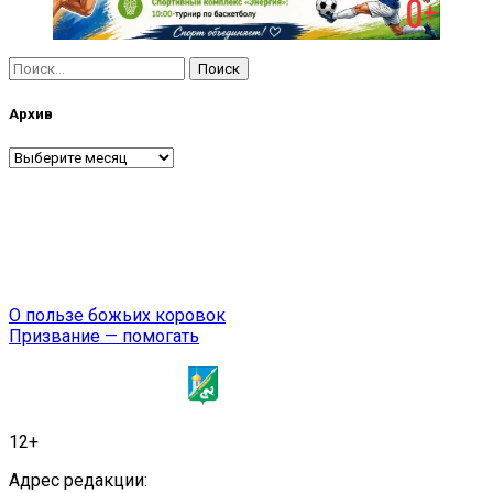
Найти:
Архив
Архив
Навигация
О пользе божьих коровок
Призвание — помогать
по
записям
12+
Адрес редакции: