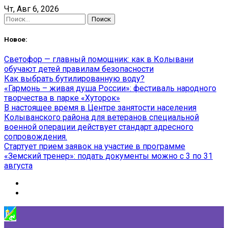
Skip
Чт, Авг 6, 2026
to
Найти:
content
Новое:
Светофор — главный помощник: как в Колывани
обучают детей правилам безопасности
Как выбрать бутилированную воду?
«Гармонь – живая душа России»: фестиваль народного
творчества в парке «Хуторок»
В настоящее время в Центре занятости населения
Колыванского района для ветеранов специальной
военной операции действует стандарт адресного
сопровождения.
Стартует прием заявок на участие в программе
«Земский тренер»: подать документы можно с 3 по 31
августа