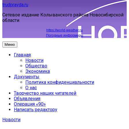
trudpravda.ru
Сетевое издание Колыванского района Новосибирской
области
https://world-weather.ru
Погодные информеры
Меню
Главная
Новости
Общество
Экономика
Документы
Политика конфиденциальности
О нас
Творчество наших читателей
Объявления
Операция «90»
Написать редактору
Новости