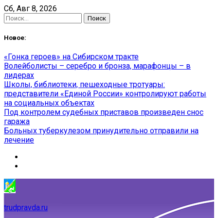
Skip
Сб, Авг 8, 2026
to
Найти:
content
Новое:
«Гонка героев» на Сибирском тракте
Волейболисты – серебро и бронза, марафонцы – в
лидерах
Школы, библиотеки, пешеходные тротуары:
представители «Единой России» контролируют работы
на социальных объектах
Под контролем судебных приставов произведен снос
гаража
Больных туберкулезом принудительно отправили на
лечение
trudpravda.ru