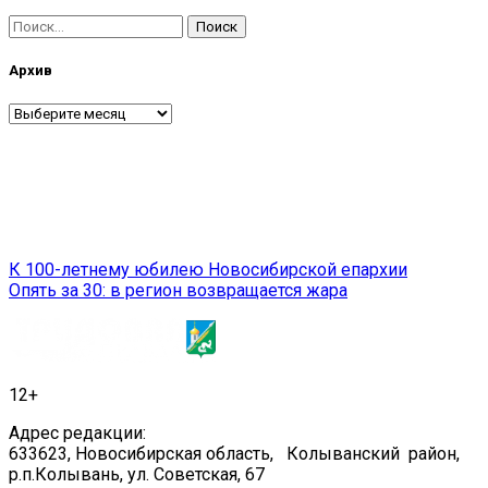
Найти:
Архив
Архив
Навигация
К 100-летнему юбилею Новосибирской епархии
Опять за 30: в регион возвращается жара
по
записям
12+
Адрес редакции:
633623, Новосибирская область, Колыванский район,
р.п.Колывань, ул. Советская, 67