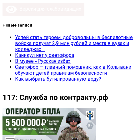
Версия для слабовидящих
Новые записи
Успей стать героем: добровольцы в беспилотные
войска получат 2,9 млн рублей и места в вузах и
колледжах
Каникул нет у светофора
В музее «Русская изба»
Светофор — главный помощник: как в Колывани
обучают детей правилам безопасности
Как выбрать бутилированную воду?
117: Служба по контракту.рф