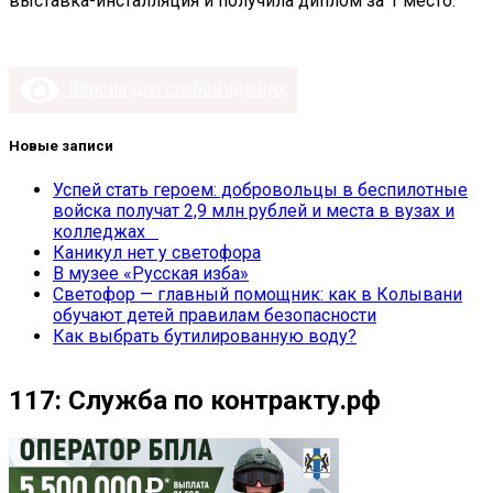
выставка-инсталляция и получила диплом за 1 место.
Версия для слабовидящих
Новые записи
Успей стать героем: добровольцы в беспилотные
войска получат 2,9 млн рублей и места в вузах и
колледжах
Каникул нет у светофора
В музее «Русская изба»
Светофор — главный помощник: как в Колывани
обучают детей правилам безопасности
Как выбрать бутилированную воду?
117: Служба по контракту.рф