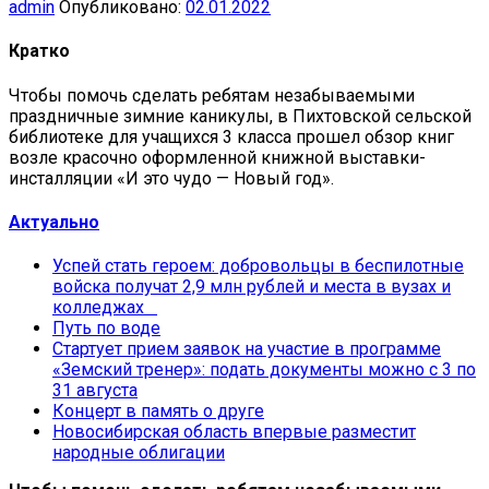
admin
Опубликовано:
02.01.2022
Кратко
Чтобы помочь сделать ребятам незабываемыми
праздничные зимние каникулы, в Пихтовской сельской
библиотеке для учащихся 3 класса прошел обзор книг
возле красочно оформленной книжной выставки-
инсталляции «И это чудо — Новый год».
Актуально
Успей стать героем: добровольцы в беспилотные
войска получат 2,9 млн рублей и места в вузах и
колледжах
Путь по воде
Стартует прием заявок на участие в программе
«Земский тренер»: подать документы можно с 3 по
31 августа
Концерт в память о друге
Новосибирская область впервые разместит
народные облигации