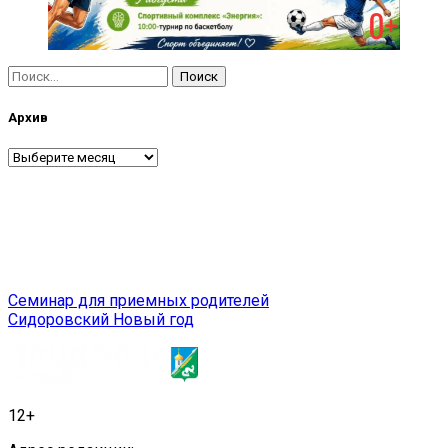
Найти:
Архив
Архив
Навигация
Семинар для приемных родителей
Сидоровский Новый год
по
записям
12+