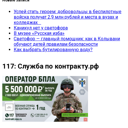
Новые записи
Успей стать героем: добровольцы в беспилотные
войска получат 2,9 млн рублей и места в вузах и
колледжах
Каникул нет у светофора
В музее «Русская изба»
Светофор — главный помощник: как в Колывани
обучают детей правилам безопасности
Как выбрать бутилированную воду?
117: Служба по контракту.рф