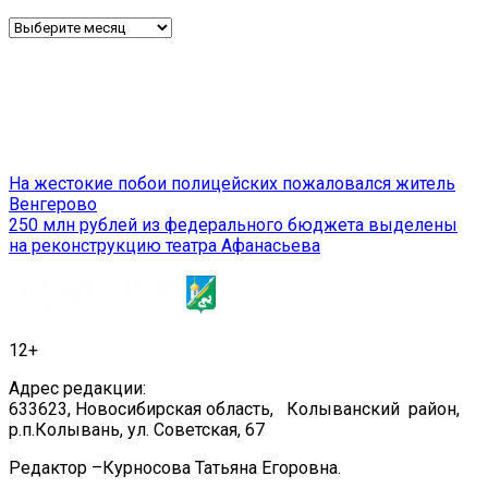
Архив
Навигация
На жестокие побои полицейских пожаловался житель
Венгерово
по
250 млн рублей из федерального бюджета выделены
записям
на реконструкцию театра Афанасьева
12+
Адрес редакции:
633623, Новосибирская область, Колыванский район,
р.п.Колывань, ул. Советская, 67
Редактор –Курносова Татьяна Егоровна.