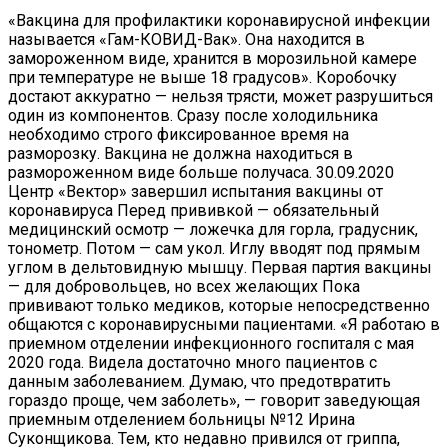
«Вакцина для профилактики коронавирусной инфекции
называется «Гам-КОВИД-Вак». Она находится в
замороженном виде, хранится в морозильной камере
при температуре не выше 18 градусов». Коробочку
достают аккуратно — нельзя трясти, может разрушиться
один из компонентов. Сразу после холодильника
необходимо строго фиксированное время на
разморозку. Вакцина не должна находиться в
размороженном виде больше получаса. 30.09.2020
Центр «Вектор» завершил испытания вакцины от
коронавируса Перед прививкой — обязательный
медицинский осмотр — ложечка для горла, градусник,
тонометр. Потом — сам укол. Иглу вводят под прямым
углом в дельтовидную мышцу. Первая партия вакцины
— для добровольцев, но всех желающих Пока
прививают только медиков, которые непосредственно
общаются с коронавирусными пациентами. «Я работаю в
приемном отделении инфекционного госпиталя с мая
2020 года. Видела достаточно много пациентов с
данным заболеванием. Думаю, что предотвратить
гораздо проще, чем заболеть», — говорит заведующая
приемным отделением больницы №12 Ирина
Суконщикова. Тем, кто недавно привился от гриппа,