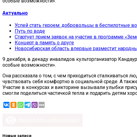
особые возможности».
Актуально
Успей стать героем: добровольцы в беспилотные во
Путь по воде
Стартует прием заявок на участие в программе «Зем
Концерт в память о друге
Новосибирская область впервые разместит народн
9 декабря, в декаду инвалидов культорганизатор Канда
особые возможности».
Она рассказала о том, с чем приходиться сталкиваться
чувствовать себя комфортно в социальной среде. А такж
Участие в конкурсах и викторине вызывали улыбки прис
смогли поделиться частичкой тепла и подарить детям хор
Версия для слабовидящих
Новые записи