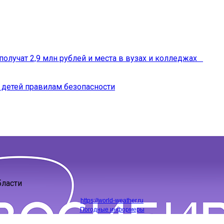
получат 2,9 млн рублей и места в вузах и колледжах
 детей правилам безопасности
бласти
https://world-weather.ru
Погодные информеры