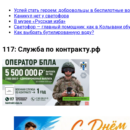
Успей стать героем: добровольцы в беспилотные во
Каникул нет у светофора
В музее «Русская изба»
Светофор — главный помощник: как в Колывани обу
Как выбрать бутилированную воду?
117: Служба по контракту.рф