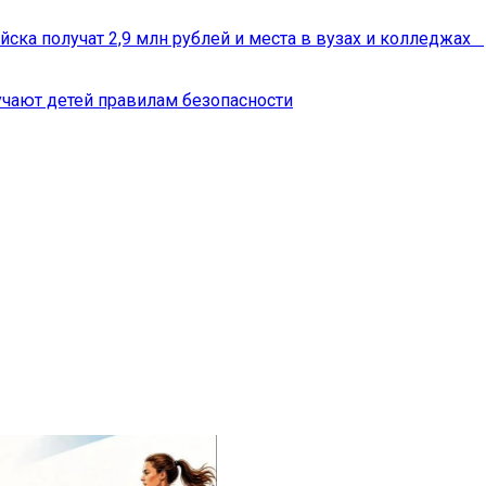
йска получат 2,9 млн рублей и места в вузах и колледжах
чают детей правилам безопасности