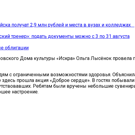
йска получат 2,9 млн рублей и места в вузах и колледжах
ский тренер»: подать документы можно с 3 по 31 августа
ые облигации
уровского Дома культуры «Искра» Ольга Лысёнок провела 
 людям с ограниченными возможностями здоровья. Объясни
е здесь прошла акция «Доброе сердце». В гостях побывал
утствовавших. Ребятам были вручены небольшие сувениры 
ошее настроение.