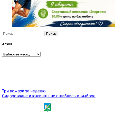
Найти:
Архив
Архив
Навигация
Три пожара за неделю
Сидоровчане и южинцы не ошиблись в выборе
по
записям