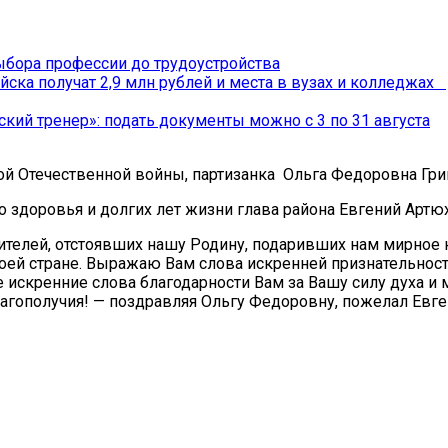
бора профессии до трудоустройства
йска получат 2,9 млн рублей и места в вузах и колледжах
ский тренер»: подать документы можно с 3 по 31 августа
ой Отечественной войны, партизанка Ольга Федоровна Гри
о здоровья и долгих лет жизни глава района Евгений Артю
елей, отстоявших нашу Родину, подаривших нам мирное н
воей стране. Выражаю Вам слова искренней признательнос
 искренние слова благодарности Вам за Вашу силу духа и м
агополучия! — поздравляя Ольгу Федоровну, пожелал Евге