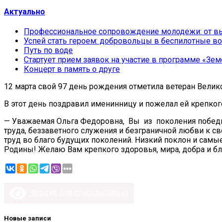
Актуально
Профессиональное сопровождение молодежи: от вы
Успей стать героем: добровольцы в беспилотные во
Путь по воде
Стартует прием заявок на участие в программе «Зем
Концерт в память о друге
12 марта свой 97 день рождения отметила ветеран Велик
В этот день поздравил именинницу и пожелал ей крепког
— Уважаемая Ольга Федоровна, Вы из поколения победит
труда, беззаветного служения и безграничной любви к с
труд во благо будущих поколений. Низкий поклон и самые
Родины! Желаю Вам крепкого здоровья, мира, добра и бл
Версия для слабовидящих
Новые записи