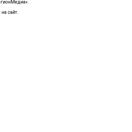
РегионМедиа».
на сайт.