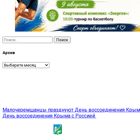
Найти:
Архив
Архив
Навигация
Малочеремшанцы празднуют День воссоединения Крым
День воссоединения Крыма с Россией
по
записям