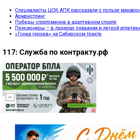
Специалисты ЦОК АПК рассказали о пользе макарон
Армрестлинг
Победы спортсменов в адаптивном спорте
Пенсионеры – в лидерах плавания и легкой атлетик
«Гонка героев» на Сибирском тракте
117: Служба по контракту.рф