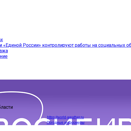
ах
и «Единой России» контролируют работы на социальных о
ража
ение
бласти
https://world-weather.ru
Погодные информеры