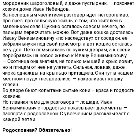
мордовник шароголовый, и даже пустырник, — поясняет
хозяин дома Иван Небендов.
За неспешным чаепитием разговор идет неторопливо:
про пчел, про сельскую жизнь, о том, что жителей в
маленьком селе Щукино осталось совсем нечего, по
пальцам пересчитать можно. Вот даже кошка досталась
Ивану Вениаминовичу «по наследству» от соседки, ее
забрали внуки под свой присмотр, а вот кошка осталась
не у дел. Лето помыкалась по чужим дворам, а к осени
перебралась на новое жилье к Ивану Вениаминовичу.
— Охотница она знатная, не только мышей и крыс ловит,
но и птицам от нее не улететь. Сильная, ловкая, даже
чирка однажды на крыльцо притащила. Они тут в нашем
местном пруду гнездовались, — нахваливает кошку
хозяин.
Во дворе бьют копытами сытые кони – краса и гордость
хозяина.
Но главная тема для разговора — лошади. Иван
Вениаминович с гордостью показывает документы —
паспорта с родословной. С увлечением рассказывает о
каждой ветви.
Родословная?
Обязательно
!