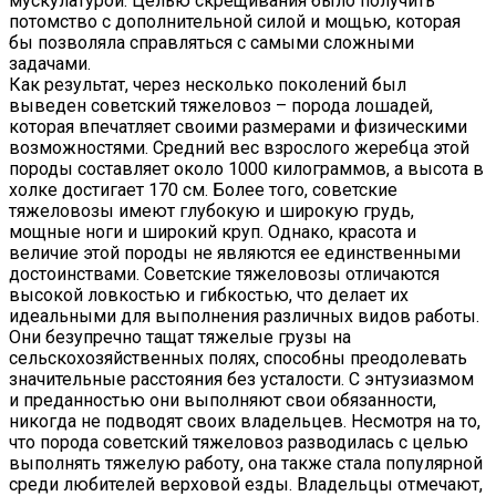
мускулатурой. Целью скрещивания было получить
потомство с дополнительной силой и мощью, которая
бы позволяла справляться с самыми сложными
задачами.
Как результат, через несколько поколений был
выведен советский тяжеловоз – порода лошадей,
которая впечатляет своими размерами и физическими
возможностями. Средний вес взрослого жеребца этой
породы составляет около 1000 килограммов, а высота в
холке достигает 170 см. Более того, советские
тяжеловозы имеют глубокую и широкую грудь,
мощные ноги и широкий круп. Однако, красота и
величие этой породы не являются ее единственными
достоинствами. Советские тяжеловозы отличаются
высокой ловкостью и гибкостью, что делает их
идеальными для выполнения различных видов работы.
Они безупречно тащат тяжелые грузы на
сельскохозяйственных полях, способны преодолевать
значительные расстояния без усталости. С энтузиазмом
и преданностью они выполняют свои обязанности,
никогда не подводят своих владельцев. Несмотря на то,
что порода советский тяжеловоз разводилась с целью
выполнять тяжелую работу, она также стала популярной
среди любителей верховой езды. Владельцы отмечают,