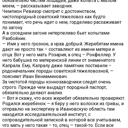
обязательно чистим лошадей, даже копыта с мылом
моем, — рассказывает заводчик.
Чемпион Ревизор смотрит с достоинством,
чистопородный советский тяжеловоз как будто
понимает, что речь идет о нем, горделиво расхаживает
по загону.
А в соседнем загоне нетерпеливо бьет копытами
Разбойник.
— Имя у него грозное, а нрав добрый. Жеребятам имена
дают не просто так – составляют из имени матери и
отца. Вот у него мать Розария, а отец – Рокфеллер. У
него бабушка по материнской линии от знаменитого
Капрала. Ему, Капралу даже памятник поставили –
родоначальник породы советской тяжеловозной, —
поясняет Иван Вениаминович.
За чистотой породы коннозаводчики следят очень
строго. Прежде чем выдадут породный паспорт,
обязательно делают анализ.
— Вот я скажу, что всех жеребят обязательно проверяют.
Родился жеребёнок — я беру у него волоски из гривы, и
отправлю на экспертизу в Ивановскую область там
находится исследовательский институт, с
сопроводительной запиской в которой все учитываем,
что мать у него такая – то, отец — такой-то. Если все