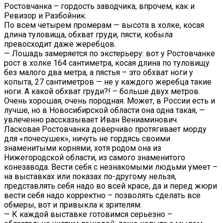
Ростовчанка – гордость заводчика, впрочем, как и
Ревизор и Разбойник.
По всем четырем промерам — высота в холке, косая
длина туловища, обхват груди, пясти, кобыла
превосходит даже жеребцов.
— Лошадь замеряется по экстерьеру: вот у Ростовчанке
рост в холке 164 сантиметра, косая длина по туловищу
без малого два метра, а пястья – это обхват ноги у
копыта, 27 сантиметров — не у каждого жеребца такие
ноги. А какой обхват груди?! – больше двух метров.
Очень хорошая, очень породная. Может, в России есть и
лучше, но в Новосибирской области она одна такая, —
увлеченно рассказывает Иван Вениаминович.
Ласковая Ростовчанка доверчиво протягивает морду
для «почесушек», ничуть не гордясь своими
знаменитыми корнями, хотя родом она из
Нижегородской области, из самого знаменитого
конезавода. Вести себя с незнакомыми людьми умеет –
на выставках или показах по-другому нельзя,
представлять себя надо во всей красе, да и перед жюри
вести себя надо корректно – позволять сделать все
обмеры, вот и привыкла к зрителям.
— К каждой выставке готовимся серьезно –