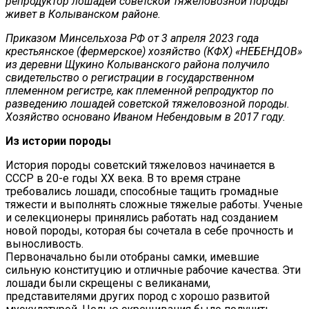
репродуктор лошадей советской тяжеловозной породы
живет в Колыванском районе.
Приказом Минсельхоза РФ от 3 апреля 2023 года
крестьянское (фермерское) хозяйство (КФХ) «НЕБЕНДОВ»
из деревни Щукино Колыванского района получило
свидетельство о регистрации в государственном
племенном регистре, как племенной репродуктор по
разведению лошадей советской тяжеловозной породы.
Хозяйство основано Иваном Небендовым в 2017 году.
Из истории породы
История породы советский тяжеловоз начинается в
СССР в 20-е годы XX века. В то время стране
требовались лошади, способные тащить громадные
тяжести и выполнять сложные тяжелые работы. Ученые
и селекционеры принялись работать над созданием
новой породы, которая бы сочетала в себе прочность и
выносливость.
Первоначально были отобраны самки, имевшие
сильную конституцию и отличные рабочие качества. Эти
лошади были скрещены с великанами,
представителями других пород с хорошо развитой