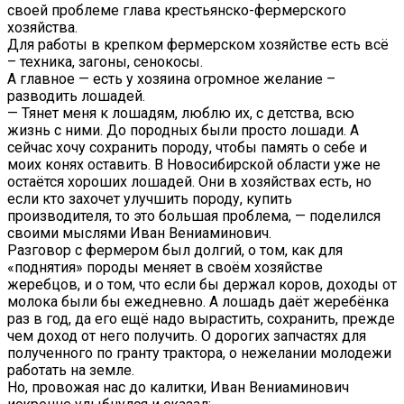
своей проблеме глава крестьянско-фермерского
хозяйства.
Для работы в крепком фермерском хозяйстве есть всё
– техника, загоны, сенокосы.
А главное — есть у хозяина огромное желание –
разводить лошадей.
— Тянет меня к лошадям, люблю их, с детства, всю
жизнь с ними. До породных были просто лошади. А
сейчас хочу сохранить породу, чтобы память о себе и
моих конях оставить. В Новосибирской области уже не
остаётся хороших лошадей. Они в хозяйствах есть, но
если кто захочет улучшить породу, купить
производителя, то это большая проблема, — поделился
своими мыслями Иван Вениаминович.
Разговор с фермером был долгий, о том, как для
«поднятия» породы меняет в своём хозяйстве
жеребцов, и о том, что если бы держал коров, доходы от
молока были бы ежедневно. А лошадь даёт жеребёнка
раз в год, да его ещё надо вырастить, сохранить, прежде
чем доход от него получить. О дорогих запчастях для
полученного по гранту трактора, о нежелании молодежи
работать на земле.
Но, провожая нас до калитки, Иван Вениаминович