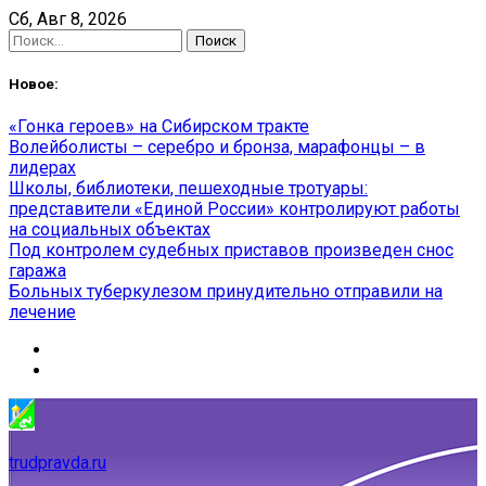
Skip
Сб, Авг 8, 2026
to
Найти:
content
Новое:
«Гонка героев» на Сибирском тракте
Волейболисты – серебро и бронза, марафонцы – в
лидерах
Школы, библиотеки, пешеходные тротуары:
представители «Единой России» контролируют работы
на социальных объектах
Под контролем судебных приставов произведен снос
гаража
Больных туберкулезом принудительно отправили на
лечение
trudpravda.ru