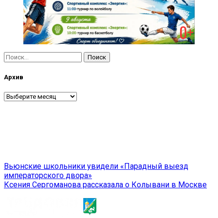
Найти:
Архив
Архив
Навигация
Вьюнские школьники увидели «Парадный выезд
императорского двора»
по
Ксения Сергоманова рассказала о Колывани в Москве
записям