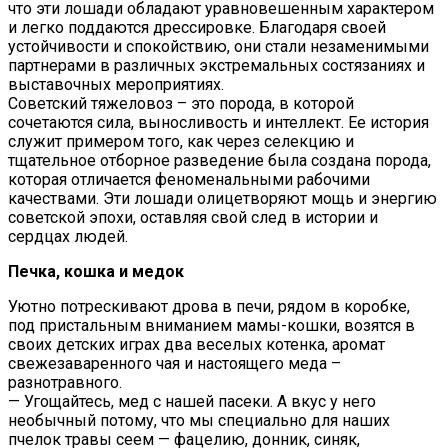
что эти лошади обладают уравновешенным характером
и легко поддаются дрессировке. Благодаря своей
устойчивости и спокойствию, они стали незаменимыми
партнерами в различных экстремальных состязаниях и
выставочных мероприятиях.
Советский тяжеловоз – это порода, в которой
сочетаются сила, выносливость и интеллект. Ее история
служит примером того, как через селекцию и
тщательное отборное разведение была создана порода,
которая отличается феноменальными рабочими
качествами. Эти лошади олицетворяют мощь и энергию
советской эпохи, оставляя свой след в истории и
сердцах людей.
Печка, кошка и медок
Уютно потрескивают дрова в печи, рядом в коробке,
под пристальным вниманием мамы-кошки, возятся в
своих детских играх два веселых котенка, аромат
свежезаваренного чая и настоящего меда –
разнотравного.
— Угощайтесь, мед с нашей пасеки. А вкус у него
необычный потому, что мы специально для наших
пчелок травы сеем — фацелию, донник, синяк,