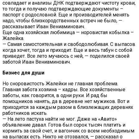
совпадает и анализы ДНК подтверждают чистоту крови,
то тогда и получаю подтверждающие документы –
паспорт с родословной. Еще и производителей менять
надо, чтобы близкородственных встреч не было, —
рассказывает Иван Вениаминович.
Еще одна хозяйская любимица — норовистая кобылка –
Жалейка.
— Самая самостоятельная и свободолюбивая. С выпасов
когда хочет, тогда и приходит. Еще и весь табун с собой
приведет. Все лето мучаюсь с ней, — поделился своей
заботой Иван Вениаминович.
Бизнес для души
Но сноровистость Жалейки не главная проблема.
Главная забота хозяина – кадры. Все хозяйственные
заботы, как говорится, в одни руки. И рад бы
помощников нанять, да в деревне нет мужиков. Вот и
приходится за каждым разом в близлежащих деревнях
работников искать.
— На лето пастуха найти не мог. Даже на «Авито»
объявление давал. Готов был сорок тысяч платить и
кормить за свой счет, и вагончик со всем необходимым
на выпасах есть. Никто не отозвался, — рассказал о