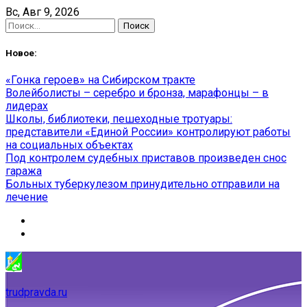
Skip
Вс, Авг 9, 2026
to
Найти:
content
Новое:
«Гонка героев» на Сибирском тракте
Волейболисты – серебро и бронза, марафонцы – в
лидерах
Школы, библиотеки, пешеходные тротуары:
представители «Единой России» контролируют работы
на социальных объектах
Под контролем судебных приставов произведен снос
гаража
Больных туберкулезом принудительно отправили на
лечение
trudpravda.ru