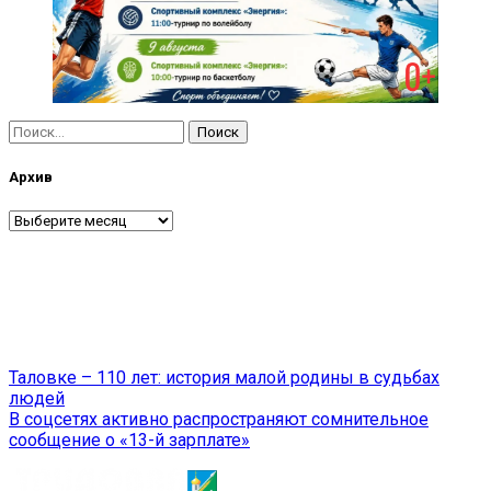
Найти:
Архив
Архив
Навигация
Таловке – 110 лет: история малой родины в судьбах
людей
по
В соцсетях активно распространяют сомнительное
записям
сообщение о «13-й зарплате»