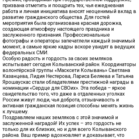
призвана отметить и поощрить тех, чья ежедневная
работа и личная инициатива вносят неоценимый вклад в
развитие гражданского общества. Для гостей
мероприятия была организована красная дорожка,
создающая атмосферу настоящего праздника и
заслуженного признания. Профессиональные
фотографы и операторы запечатлели каждый значимый
момент, а самые яркие кадры вскоре увидят в ведущих
федеральных СМИ.
Особую радость и гордость за своих земляков
испытывает сегодня Колыванский район. Координаторы
волонтёрской группы «Масксети Колывань» Светлана
Казанцева, Лидия Нестерова, Лариса Беляева и Татьяна
Ярошаускас стали обладателями престижной награды в
номинации «Сердце для СВОих». Эта победа – яркое
свидетельство того, что даже в отдаленных уголках
России живут люди, чья доброта, отзывчивость и
активная гражданская позиция способны менять жизнь
к лучшему.
Поздравляем наших земляков с этой значимой и
заслуженной наградой! Их успех – это гордость не
только для их близких, но и для всего Колыванского
района. Ваш пример вдохновляет и доказывает, что