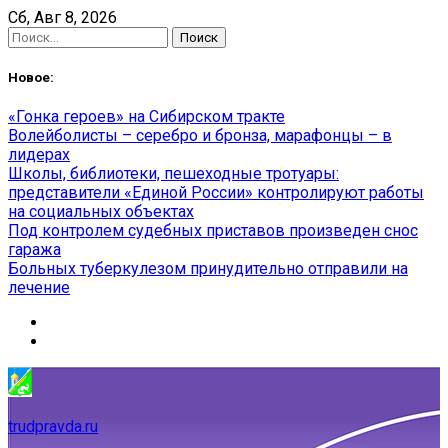
Skip
Сб, Авг 8, 2026
to
Найти:
content
Новое:
«Гонка героев» на Сибирском тракте
Волейболисты – серебро и бронза, марафонцы – в
лидерах
Школы, библиотеки, пешеходные тротуары:
представители «Единой России» контролируют работы
на социальных объектах
Под контролем судебных приставов произведен снос
гаража
Больных туберкулезом принудительно отправили на
лечение
trudpravda.ru