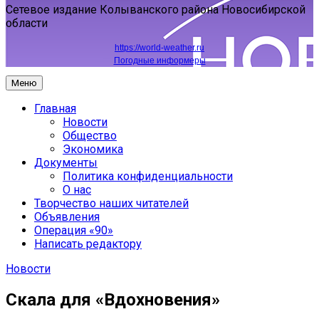
Сетевое издание Колыванского района Новосибирской
области
https://world-weather.ru
Погодные информеры
Меню
Главная
Новости
Общество
Экономика
Документы
Политика конфиденциальности
О нас
Творчество наших читателей
Объявления
Операция «90»
Написать редактору
Новости
Скала для «Вдохновения»