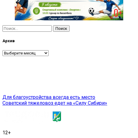
Найти:
Архив
Архив
Навигация
Для благоустройства всегда есть место
Советский тяжеловоз едет на «Силу Сибири»
по
записям
12+