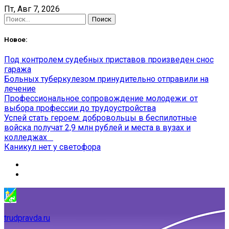
Skip
Пт, Авг 7, 2026
to
Найти:
content
Новое:
Под контролем судебных приставов произведен снос
гаража
Больных туберкулезом принудительно отправили на
лечение
Профессиональное сопровождение молодежи: от
выбора профессии до трудоустройства
Успей стать героем: добровольцы в беспилотные
войска получат 2,9 млн рублей и места в вузах и
колледжах
Каникул нет у светофора
trudpravda.ru