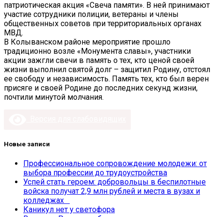
патриотическая акция «Свеча памяти». В ней принимают
участие сотрудники полиции, ветераны и члены
общественных советов при территориальных органах
МВД.
В Колыванском районе мероприятие прошло
традиционно возле «Монумента славы», участники
акции зажгли свечи в память о тех, кто ценой своей
жизни выполнил святой долг – защитил Родину, отстоял
ее свободу и независимость. Память тех, кто был верен
присяге и своей Родине до последних секунд жизни,
почтили минутой молчания.
Версия для слабовидящих
Новые записи
Профессиональное сопровождение молодежи: от
выбора профессии до трудоустройства
Успей стать героем: добровольцы в беспилотные
войска получат 2,9 млн рублей и места в вузах и
колледжах
Каникул нет у светофора