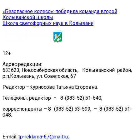
Навигация
«Безопасное колесо»: победила команда второй
Колыванской школы
по
Школа светофорных наук в Колывани
записям
12+
Адрес редакции:
633623, Новосибирская область, Колыванский район,
р.п.Колывань, ул. Советская, 67
Редактор –Курносова Татьяна Егоровна.
Телефоны: редактор – 8-(383-52) 51-640,
корреспонденты – 8- (383-52) 53-599, – 8-(383-52) 51-
048.
E-mail:
tp-reklama-67@mail.ru;