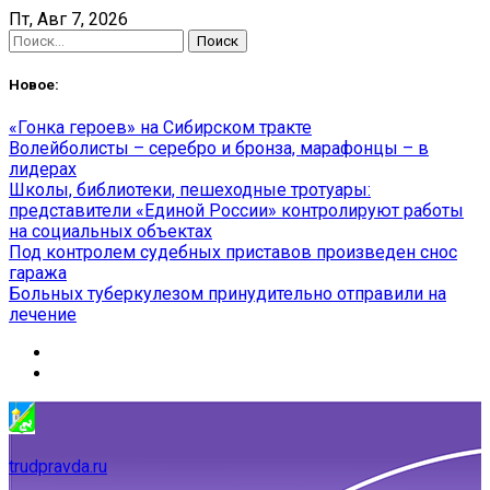
Skip
Пт, Авг 7, 2026
to
Найти:
content
Новое:
«Гонка героев» на Сибирском тракте
Волейболисты – серебро и бронза, марафонцы – в
лидерах
Школы, библиотеки, пешеходные тротуары:
представители «Единой России» контролируют работы
на социальных объектах
Под контролем судебных приставов произведен снос
гаража
Больных туберкулезом принудительно отправили на
лечение
trudpravda.ru