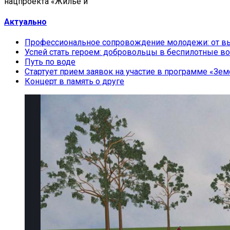
нацпроекта «Жилье и
Актуально
Профессиональное сопровождение молодежи: от вы
Успей стать героем: добровольцы в беспилотные во
Путь по воде
Стартует прием заявок на участие в программе «Зем
Концерт в память о друге