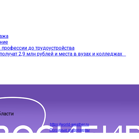
ража
ение
профессии до трудоустройства
получат 2,9 млн рублей и места в вузах и колледжах
бласти
https://world-weather.ru
Погодные информеры