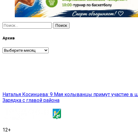
Найти:
Архив
Архив
Навигация
Наталья Косинцева: 9 Мая колыванцы примут участие в 
Зарядка с главой района
по
записям
12+