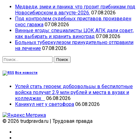
Медведи, змеи и паника: что грозит грибникам под
Новосибирском в августе-2026.
07.08.2026
Под контролем судебных приставов произведен
снос гаража
07.08.2026
Винные ягоды: специалисты ЦОК АПК дали совет,
как выбирать и хранить виноград
07.08.2026
Больных туберкулезом принудительно отправили
на лечение
07.08.2026
Найти:
Все новости
Успей стать героем: добровольцы в беспилотные
войска получат 2,9 млн рублей и места в вузах и
колледжах
06.08.2026
Каникул нет у светофора
06.08.2026
© 2026 trudpravda.ru
|
Трудовая правда