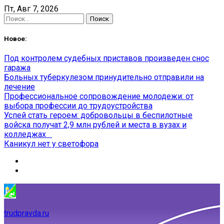
Skip
Пт, Авг 7, 2026
to
Найти:
content
Новое:
Под контролем судебных приставов произведен снос
гаража
Больных туберкулезом принудительно отправили на
лечение
Профессиональное сопровождение молодежи: от
выбора профессии до трудоустройства
Успей стать героем: добровольцы в беспилотные
войска получат 2,9 млн рублей и места в вузах и
колледжах
Каникул нет у светофора
trudpravda.ru