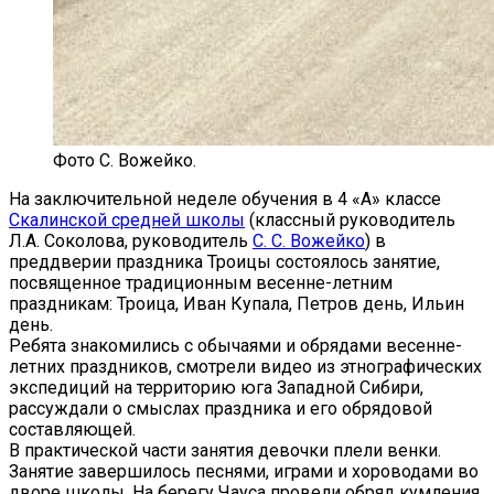
Фото С. Вожейко.
На заключительной неделе обучения в 4 «А» классе
Скалинской средней школы
(классный руководитель
Л.А. Соколова, руководитель
С. С. Вожейко
) в
преддверии праздника Троицы состоялось занятие,
посвященное традиционным весенне-летним
праздникам: Троица, Иван Купала, Петров день, Ильин
день.
Ребята знакомились с обычаями и обрядами весенне-
летних праздников, смотрели видео из этнографических
экспедиций на территорию юга Западной Сибири,
рассуждали о смыслах праздника и его обрядовой
составляющей.
В практической части занятия девочки плели венки.
Занятие завершилось песнями, играми и хороводами во
дворе школы. На берегу Чауса провели обряд кумления