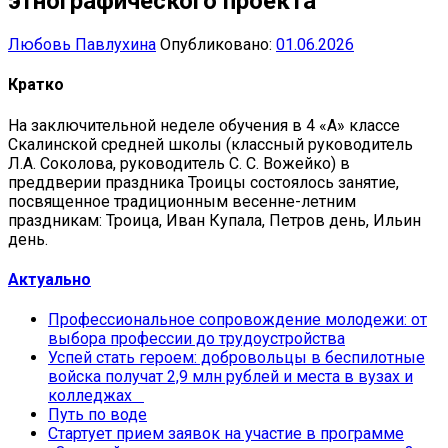
этнографического проекта
Любовь Павлухина
Опубликовано:
01.06.2026
Кратко
На заключительной неделе обучения в 4 «А» классе
Скалинской средней школы (классный руководитель
Л.А. Соколова, руководитель С. С. Вожейко) в
преддверии праздника Троицы состоялось занятие,
посвященное традиционным весенне-летним
праздникам: Троица, Иван Купала, Петров день, Ильин
день.
Актуально
Профессиональное сопровождение молодежи: от
выбора профессии до трудоустройства
Успей стать героем: добровольцы в беспилотные
войска получат 2,9 млн рублей и места в вузах и
колледжах
Путь по воде
Стартует прием заявок на участие в программе