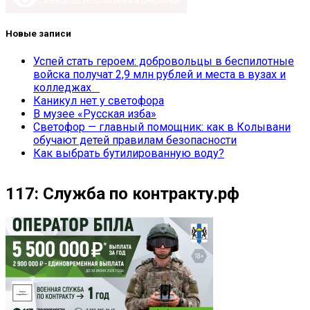
Новые записи
Успей стать героем: добровольцы в беспилотные
войска получат 2,9 млн рублей и места в вузах и
колледжах
Каникул нет у светофора
В музее «Русская изба»
Светофор — главный помощник: как в Колывани
обучают детей правилам безопасности
Как выбрать бутилированную воду?
117: Служба по контракту.рф