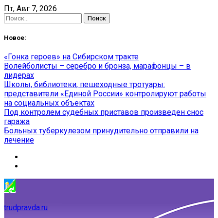
Skip
Пт, Авг 7, 2026
to
Найти:
content
Новое:
«Гонка героев» на Сибирском тракте
Волейболисты – серебро и бронза, марафонцы – в
лидерах
Школы, библиотеки, пешеходные тротуары:
представители «Единой России» контролируют работы
на социальных объектах
Под контролем судебных приставов произведен снос
гаража
Больных туберкулезом принудительно отправили на
лечение
trudpravda.ru