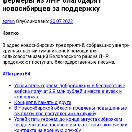
фермеры из ЛНР благодарят
новосибирцев за поддержку
admin
Опубликовано:
20.07.2022
Кратко
В адрес новосибирских предприятий, собравших уже три
крупных партии гуманитарной помощи для
сельхозорганизаций Беловодского района ЛНР,
продолжают поступать благодарственные письма.
#Патриот54
Успей стать героем: добровольцы в беспилотные
войска получат 2,9 млн рублей и места в вузах и
колледжах
Концерт в память о друге
В Новосибирской области продлены повышенные
выплаты про поступлении на службу
Успей стать героем: до конца августа сибирякам
продлены повышенные выплаты при заключении
контракта на военную службу