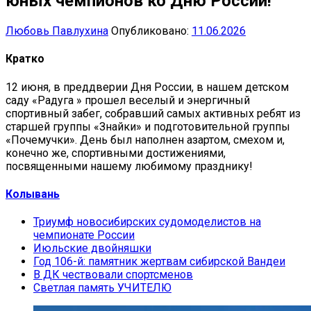
юных чемпионов ко Дню России!
Любовь Павлухина
Опубликовано:
11.06.2026
Кратко
12 июня, в преддверии Дня России, в нашем детском
саду «Радуга » прошел веселый и энергичный
спортивный забег, собравший самых активных ребят из
старшей группы «Знайки» и подготовительной группы
«Почемучки». День был наполнен азартом, смехом и,
конечно же, спортивными достижениями,
посвященными нашему любимому празднику!
Колывань
Триумф новосибирских судомоделистов на
чемпионате России
Июльские двойняшки
Год 106-й: памятник жертвам сибирской Вандеи
В ДК чествовали спортсменов
Светлая память УЧИТЕЛЮ