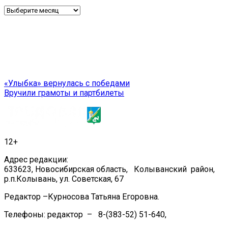
Архив
Навигация
«Улыбка» вернулась с победами
Вручили грамоты и партбилеты
по
записям
12+
Адрес редакции:
633623, Новосибирская область, Колыванский район,
р.п.Колывань, ул. Советская, 67
Редактор –Курносова Татьяна Егоровна.
Телефоны: редактор – 8-(383-52) 51-640,