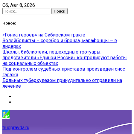
Skip
Сб, Авг 8, 2026
to
Найти:
content
Новое:
«Гонка героев» на Сибирском тракте
Волейболисты – серебро и бронза, марафонцы – в
лидерах
Школы, библиотеки, пешеходные тротуары:
представители «Единой России» контролируют работы
на социальных объектах
Под контролем судебных приставов произведен снос
гаража
Больных туберкулезом принудительно отправили на
лечение
trudpravda.ru