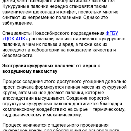
детей, часто выбирают альтернативные лакомства.
Кукурузные палочки нередко становятся таким
заменителем шоколада и конфет, поскольку многие
считают их непременно полезными. Однако это
заблуждение.
Специалисты Новосибирского подразделения
ФГБУ
«ЦОК АПК»
рассказали, как изготавливают кукурузные
палочки, в чем их польза и вред, а также как их
исследуют в лаборатории на показатели качества и
безопасности.
Экструзия кукурузных палочек: от зерна к
воздушному лакомству
Процесс создания этого доступного угощения довольно
прост: сначала формируется пенная масса из кукурузной
крупы, затем из неё делают палочки, которые
впоследствии высушивают. Создание пористой
структуры кукурузных палочек достигается благодаря
комплексному воздействию на сырье – термическому,
гидравлическому и механическому.
Процесс начинается с тщательного просеивания
кукурузной крупы для обеспечения её однородности.