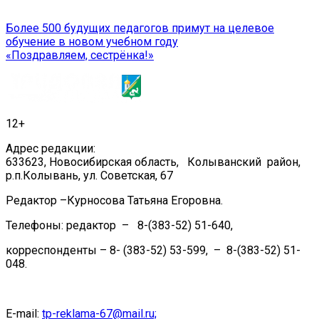
Навигация
Более 500 будущих педагогов примут на целевое
обучение в новом учебном году
по
«Поздравляем, сестрёнка!»
записям
12+
Адрес редакции:
633623, Новосибирская область, Колыванский район,
р.п.Колывань, ул. Советская, 67
Редактор –Курносова Татьяна Егоровна.
Телефоны: редактор – 8-(383-52) 51-640,
корреспонденты – 8- (383-52) 53-599, – 8-(383-52) 51-
048.
E-mail:
tp-reklama-67@mail.ru;