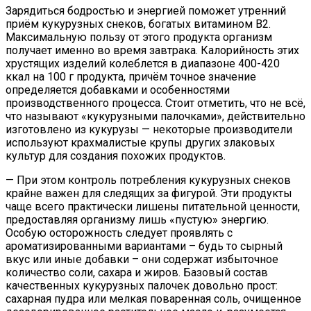
Зарядиться бодростью и энергией поможет утренний
приём кукурузных снеков, богатых витамином B2.
Максимальную пользу от этого продукта организм
получает именно во время завтрака. Калорийность этих
хрустящих изделий колеблется в диапазоне 400-420
ккал на 100 г продукта, причём точное значение
определяется добавками и особенностями
производственного процесса. Стоит отметить, что не всё,
что называют «кукурузными палочками», действительно
изготовлено из кукурузы — некоторые производители
используют крахмалистые крупы других злаковых
культур для создания похожих продуктов.
— При этом контроль потребления кукурузных снеков
крайне важен для следящих за фигурой. Эти продукты
чаще всего практически лишены питательной ценности,
предоставляя организму лишь «пустую» энергию.
Особую осторожность следует проявлять с
ароматизированными вариантами – будь то сырный
вкус или иные добавки – они содержат избыточное
количество соли, сахара и жиров. Базовый состав
качественных кукурузных палочек довольно прост:
сахарная пудра или мелкая поваренная соль, очищенное