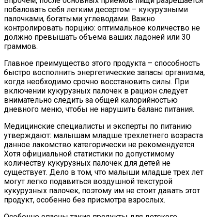
Впрочем, после основных приемов пищи разрешается
побаловать себя легким десертом – кукурузными
палочками, богатыми углеводами. Важно
контролировать порцию: оптимальное количество не
должно превышать объема ваших ладоней или 30
граммов.
Главное преимущество этого продукта – способность
быстро восполнить энергетические запасы организма,
когда необходимо срочно восстановить силы. При
включении кукурузных палочек в рацион следует
внимательно следить за общей калорийностью
дневного меню, чтобы не нарушить баланс питания.
Медицинские специалисты и эксперты по питанию
утверждают: малышам младше трехлетнего возраста
данное лакомство категорически не рекомендуется.
Хотя официальной статистики по допустимому
количеству кукурузных палочек для детей не
существует. Дело в том, что малыши младше трех лет
могут легко подавиться воздушной текстурой
кукурузных палочек, поэтому им не стоит давать этот
продукт, особенно без присмотра взрослых.
Особенно опасны такие продукты для детского