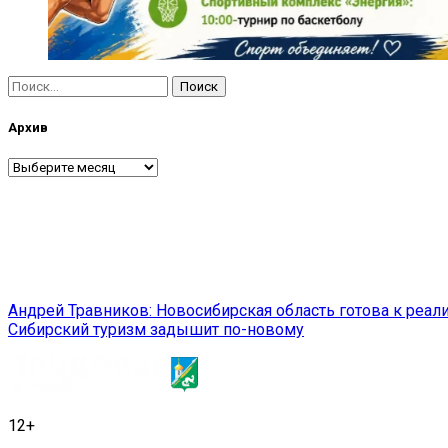
Найти:
Архив
Архив
Навигация
Андрей Травников: Новосибирская область готова к реа
Сибирский туризм задышит по-новому
по
записям
12+