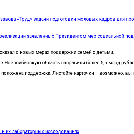
и завода «Труд» задачи подготовки молодых кадров для п
к реализации заявленных Президентом мер социальной по
сказал о новых мерах поддержки семей с детьми.
в Новосибирскую область направили более 5,5 млрд рубле
положена поддержка. Листайте карточки – возможно, вы в
 и их лабораторных исследованиях