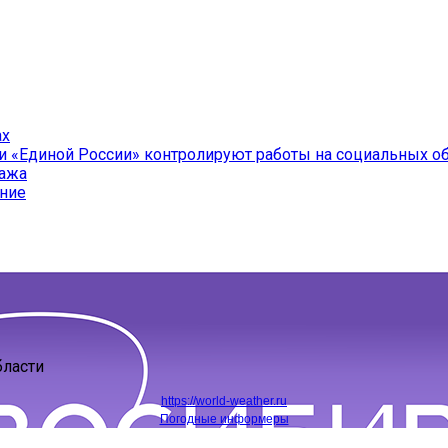
ах
и «Единой России» контролируют работы на социальных о
ража
ение
бласти
https://world-weather.ru
Погодные информеры