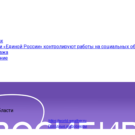
ах
и «Единой России» контролируют работы на социальных о
ража
ение
бласти
https://world-weather.ru
Погодные информеры