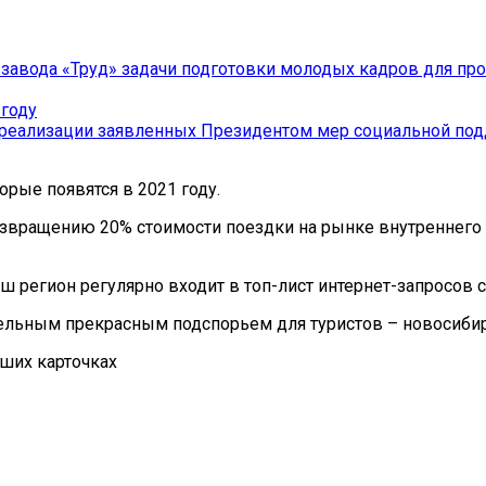
и завода «Труд» задачи подготовки молодых кадров для п
 году
к реализации заявленных Президентом мер социальной по
орые появятся в 2021 году.
звращению 20% стоимости поездки на рынке внутреннего 
аш регион регулярно входит в топ-лист интернет-запросов
ельным прекрасным подспорьем для туристов – новосибирс
аших карточках