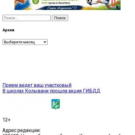
Найти:
Архив
Архив
Навигация
Прием ведет ваш участковый
В школах Колывани прошла акция ГИБДД
по
записям
12+
Адрес редакции: