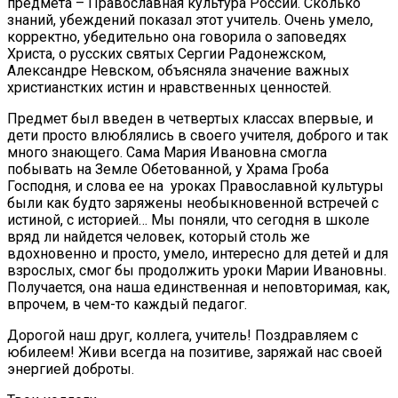
предмета – Православная культура России. Сколько
знаний, убеждений показал этот учитель. Очень умело,
корректно, убедительно она говорила о заповедях
Христа, о русских святых Сергии Радонежском,
Александре Невском, объясняла значение важных
христианстких истин и нравственных ценностей.
Предмет был введен в четвертых классах впервые, и
дети просто влюблялись в своего учителя, доброго и так
много знающего. Сама Мария Ивановна смогла
побывать на Земле Обетованной, у Храма Гроба
Господня, и слова ее на уроках Православной культуры
были как будто заряжены необыкновенной встречей с
истиной, с историей… Мы поняли, что сегодня в школе
вряд ли найдется человек, который столь же
вдохновенно и просто, умело, интересно для детей и для
взрослых, смог бы продолжить уроки Марии Ивановны.
Получается, она наша единственная и неповторимая, как,
впрочем, в чем-то каждый педагог.
Дорогой наш друг, коллега, учитель! Поздравляем с
юбилеем! Живи всегда на позитиве, заряжай нас своей
энергией доброты.