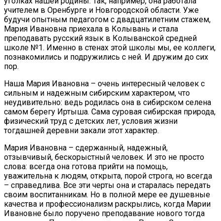
уголках нашей родины. Так, например, она работала
учителем в Оренбурге и Новгородской области. Уже
будучи опытным педагогом с двадцатилетним стажем,
Мария Ивановна приехала в Колывань и стала
преподавать русский язык в Колыванской средней
школе №1. Именно в стенах этой школы мы, ее коллеги,
познакомились и подружились с ней. И дружим до сих
пор.
Наша Мария Ивановна – очень интересный человек с
сильным и надежным сибирским характером, что
неудивительно: ведь родилась она в сибирском селена
самом берегу Иртыша. Сама суровая сибирская природа,
физический труд с детских лет, условия жизни
тогдашней деревни закали этот характер.
Мария Ивановна – сдержанный, надежный,
отзывчивый, бескорыстный человек. И это не просто
слова: всегда она готова прийти на помощь,
уважительна к людям, открыта, порой строга, но всегда
– справедлива. Все эти черты она и старалась передать
своим воспитанникам. Но в полной мере ее душевные
качества и профессионализм раскрылись, когда Марии
Ивановне было поручено преподавание нового тогда