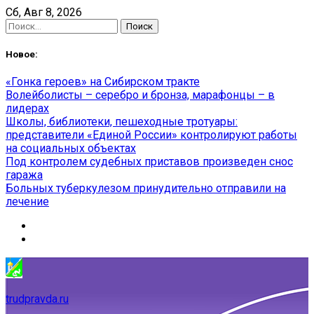
Skip
Сб, Авг 8, 2026
to
Найти:
content
Новое:
«Гонка героев» на Сибирском тракте
Волейболисты – серебро и бронза, марафонцы – в
лидерах
Школы, библиотеки, пешеходные тротуары:
представители «Единой России» контролируют работы
на социальных объектах
Под контролем судебных приставов произведен снос
гаража
Больных туберкулезом принудительно отправили на
лечение
trudpravda.ru