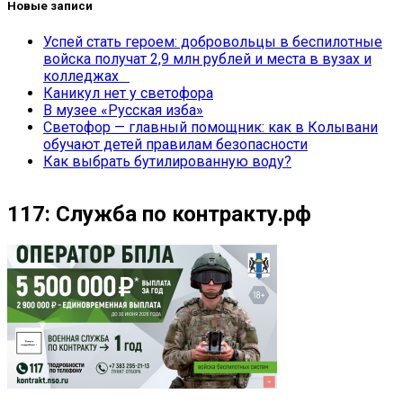
Новые записи
Успей стать героем: добровольцы в беспилотные
войска получат 2,9 млн рублей и места в вузах и
колледжах
Каникул нет у светофора
В музее «Русская изба»
Светофор — главный помощник: как в Колывани
обучают детей правилам безопасности
Как выбрать бутилированную воду?
117: Служба по контракту.рф