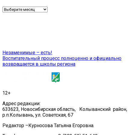
Архив
Навигация
Незаменимые – есть!
Воспитательный процесс полноценно и официально
по
возвращается в школы региона
записям
12+
Адрес редакции:
633623, Новосибирская область, Колыванский район,
р.п.Колывань, ул. Советская, 67
Редактор –Курносова Татьяна Егоровна.