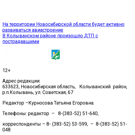
Навигация
На территории Новосибирской области будет активно
развиваться авиастроение
по
В Колыванском районе произошло ДТП с
записям
пострадавшими
12+
Адрес редакции:
633623, Новосибирская область, Колыванский район,
р.п.Колывань, ул. Советская, 67
Редактор –Курносова Татьяна Егоровна.
Телефоны: редактор – 8-(383-52) 51-640,
корреспонденты – 8- (383-52) 53-599, – 8-(383-52) 51-
048.