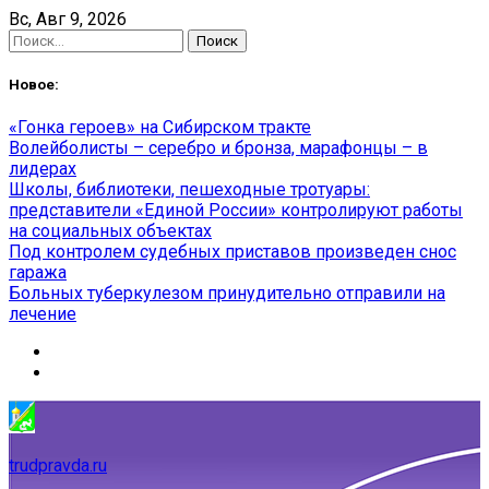
Skip
Вс, Авг 9, 2026
to
Найти:
content
Новое:
«Гонка героев» на Сибирском тракте
Волейболисты – серебро и бронза, марафонцы – в
лидерах
Школы, библиотеки, пешеходные тротуары:
представители «Единой России» контролируют работы
на социальных объектах
Под контролем судебных приставов произведен снос
гаража
Больных туберкулезом принудительно отправили на
лечение
trudpravda.ru