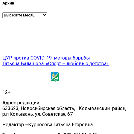
Архив
Архив
Навигация
ЦУР против COVID-19: методы борьбы
Татьяна Балашова: «Спорт – любовь с детства»
по
записям
12+
Адрес редакции:
633623, Новосибирская область, Колыванский район,
р.п.Колывань, ул. Советская, 67
Редактор –Курносова Татьяна Егоровна.