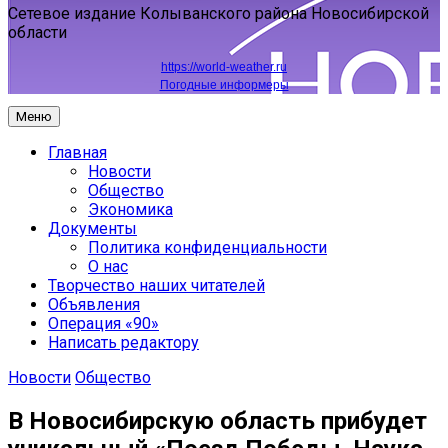
Сетевое издание Колыванского района Новосибирской
области
https://world-weather.ru
Погодные информеры
Меню
Главная
Новости
Общество
Экономика
Документы
Политика конфиденциальности
О нас
Творчество наших читателей
Объявления
Операция «90»
Написать редактору
Новости
Общество
В Новосибирскую область прибудет