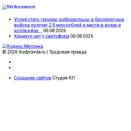
Все новости
Успей стать героем: добровольцы в беспилотные
войска получат 2,9 млн рублей и места в вузах и
колледжах
06.08.2026
Каникул нет у светофора
06.08.2026
© 2026 trudpravda.ru
|
Трудовая правда
Создание сайтов
Студия ЯЛ