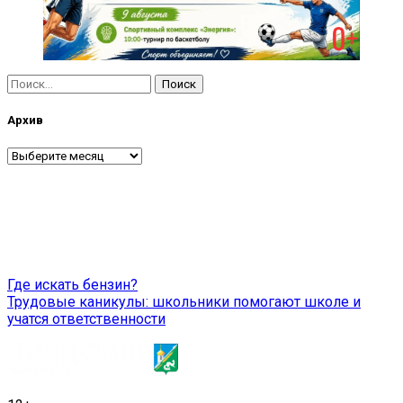
Найти:
Архив
Архив
Навигация
Где искать бензин?
Трудовые каникулы: школьники помогают школе и
по
учатся ответственности
записям