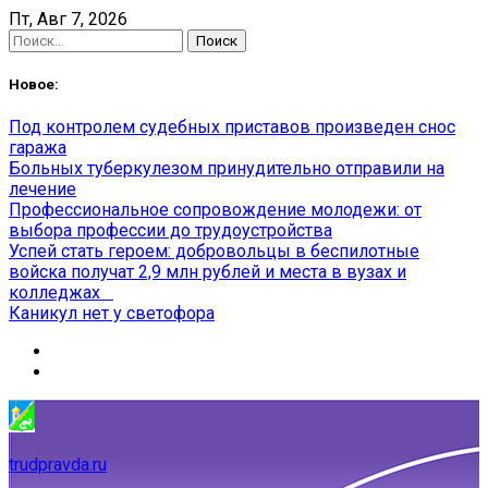
Skip
Пт, Авг 7, 2026
to
Найти:
content
Новое:
Под контролем судебных приставов произведен снос
гаража
Больных туберкулезом принудительно отправили на
лечение
Профессиональное сопровождение молодежи: от
выбора профессии до трудоустройства
Успей стать героем: добровольцы в беспилотные
войска получат 2,9 млн рублей и места в вузах и
колледжах
Каникул нет у светофора
trudpravda.ru