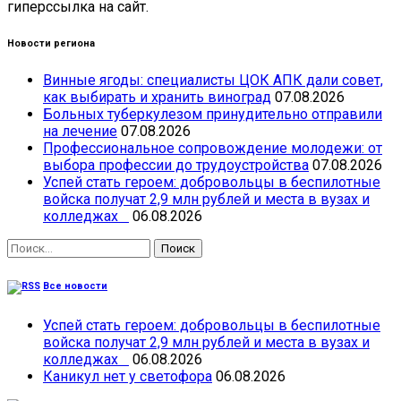
гиперссылка на сайт.
Новости региона
Винные ягоды: специалисты ЦОК АПК дали совет,
как выбирать и хранить виноград
07.08.2026
Больных туберкулезом принудительно отправили
на лечение
07.08.2026
Профессиональное сопровождение молодежи: от
выбора профессии до трудоустройства
07.08.2026
Успей стать героем: добровольцы в беспилотные
войска получат 2,9 млн рублей и места в вузах и
колледжах
06.08.2026
Найти:
Все новости
Успей стать героем: добровольцы в беспилотные
войска получат 2,9 млн рублей и места в вузах и
колледжах
06.08.2026
Каникул нет у светофора
06.08.2026