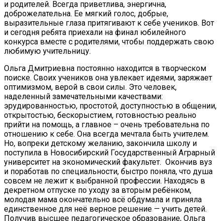
и родителей. Всегда приветлива, энергична,
доброжелательна. Ее мягкий голос, добрые,
выразительные глаза притягивают к себе учеников. Вот
и сегодня ребята приехали на финал юбилейного
конкурса вместе с родителями, чтобы поддержать свою
любимую учительницу.
Ольга Дмитриевна постоянно находится в творческом
поиске. Своих учеников она увлекает идеями, заряжает
оптимизмом, верой в свои силы. Это человек,
наделенный замечательными качествами:
эрудированностью, простотой, доступностью в общении,
открытостью, бескорыстием, готовностью реально
прийти на помощь, а главное – очень требовательна по
отношению к себе. Она всегда мечтала быть учителем.
Но, вопреки детскому желанию, закончила школу и
поступила в Новосибирский Государственный Аграрный
университет на экономический факультет. Окончив вуз
и поработав по специальности, быстро поняла, что душа
совсем не лежит к выбранной профессии. Находясь в
декретном отпуске по уходу за вторым ребёнком,
молодая мама окончательно всё обдумала и приняла
единственное для неё верное решение — учить детей.
Получив высшее педагогическое образование, Ольга