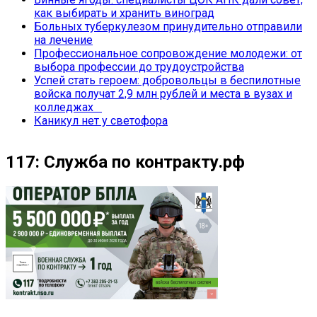
как выбирать и хранить виноград
Больных туберкулезом принудительно отправили
на лечение
Профессиональное сопровождение молодежи: от
выбора профессии до трудоустройства
Успей стать героем: добровольцы в беспилотные
войска получат 2,9 млн рублей и места в вузах и
колледжах
Каникул нет у светофора
117: Служба по контракту.рф